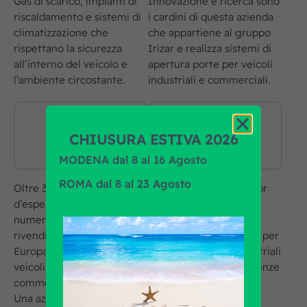
Gas di scarico, impianti di
Innovazione e ricerca sono
riscaldamento e sistemi di
i cardini di questa azienda
climatizzazione che
che appartiene al gruppo
rispettano la sicurezza
Irizar e realizza sistemi di
all’interno del veicolo e
apertura porte per veicoli
l’ambiente circostante.
industriali e commerciali.
CHIUSURA ESTIVA 2026
MODENA dal 8 al 16 Agosto
ROMA dal 8 al 23 Agosto
Oltre 35 filiali e 150 anni
Grazie alla filosofia Tailor
d’esperienza. Questi i
Made, Arcol realizza
numeri di Winkler,
retrovisori, sistemi
rivenditore leader in
retrovisivi ed accessori per
Europa per i ricambi per
autobus e veicoli industriali
veicoli industriali,
“su misura” per le esigenze
commerciali ed autobus.
del cliente.
Una azienda globale punto