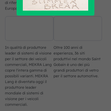
di riferimento in tutta
Europa.
In qualità di produttore
Oltre 100 anni di
leader di sistemi di visione
esperienza, 36 siti
per il settore dei veicoli
produttivi nel mondo Saint
commerciali, MEKRA Lang
Gobain è uno dei più
copre l'intera gamma di
grandi produttori di vetro
possibili varianti. MEKRA
per il settore automotive.
Lang è diventata oggi il
produttore leader
mondiale di sistemi di
visione per i veicoli
commerciali.