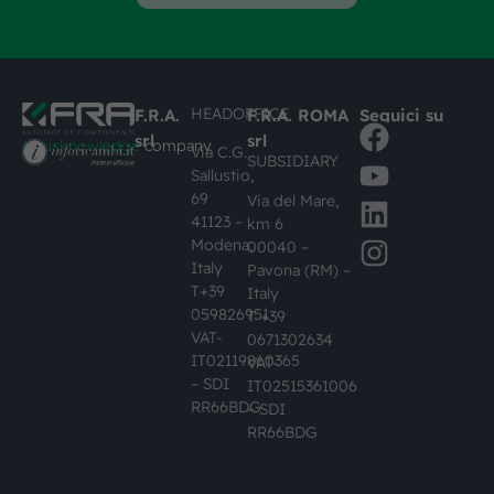
HEADOFFICE
F.R.A.
F.R.A. ROMA
Seguici su
srl
srl
#busknowledge
company
Via C.G.
SUBSIDIARY
Sallustio,
69
Via del Mare,
41123 –
km 6
Modena,
00040 –
Italy
Pavona (RM) –
T+39
Italy
059826951
T +39
VAT-
0671302634
IT02119860365
VAT-
– SDI
IT02515361006
RR66BDG
– SDI
RR66BDG