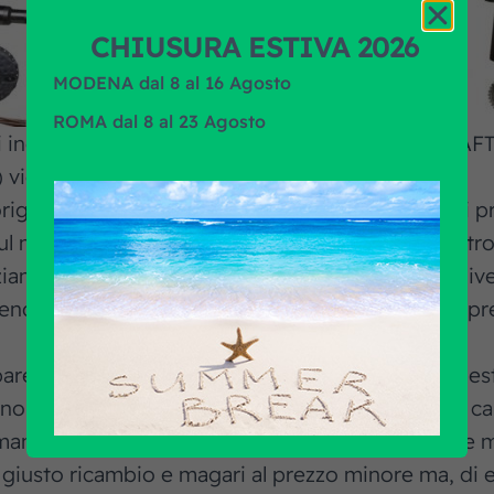
CHIUSURA ESTIVA 2026
MODENA dal 8 al 16 Agosto
ROMA dal 8 al 23 Agosto
i indipendenti a livello Europeo sul mercato cd.
) viene venduto.
iginali vengono fatte solo utilizzando logiche di pr
 sul mercato Italiano che rendiamo visibile sul nostro
iamo l’associazione tra codice F.R.A. e OE ,con dive
dere cosa si sta comprando e le differenze di prezz
arenza e riteniamo sia doveroso condividere questo 
sono di primo impianto e quindi hanno medesime cara
il rimanente 10% ci affidiamo a prodotto equivalent
il giusto ricambio e magari al prezzo minore ma, di 