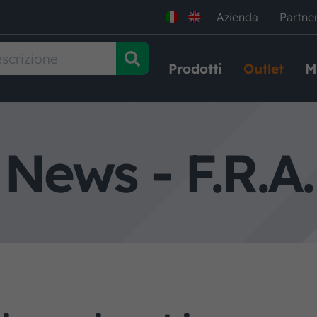
Azienda
Partne
Prodotti
Outlet
M
News - F.R.A.