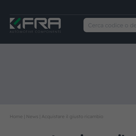
Home
|
News
|
Acquistare il giusto ricambio