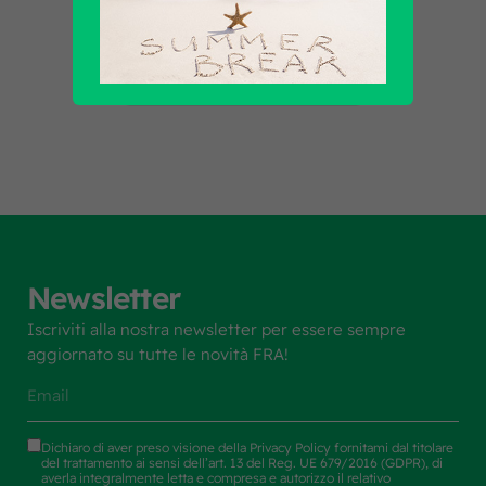
Scopri tutti i prodotti
Newsletter
Iscriviti alla nostra newsletter per essere sempre
aggiornato su tutte le novità FRA!
Dichiaro di aver preso visione della
Privacy Policy
fornitami dal titolare
del trattamento ai sensi dell’art. 13 del Reg. UE 679/2016 (GDPR), di
averla integralmente letta e compresa e autorizzo il relativo