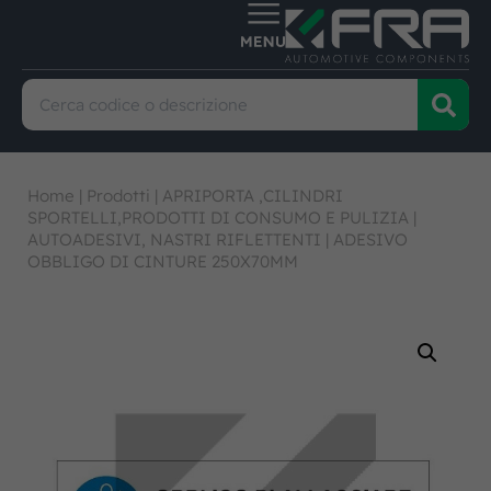
Home
|
Prodotti
|
APRIPORTA ,CILINDRI
SPORTELLI,PRODOTTI DI CONSUMO E PULIZIA
|
AUTOADESIVI, NASTRI RIFLETTENTI
|
ADESIVO
OBBLIGO DI CINTURE 250X70MM