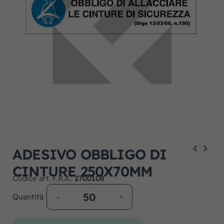
ADESIVO OBBLIGO DI
CINTURE 250X70MM
Codice art. F.R.A.:
2700108
Quantità