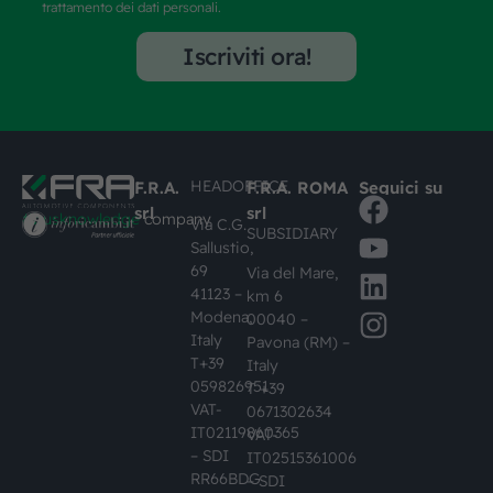
trattamento dei dati personali.
Iscriviti ora!
HEADOFFICE
F.R.A.
F.R.A. ROMA
Seguici su
srl
srl
#busknowledge
company
Via C.G.
SUBSIDIARY
Sallustio,
69
Via del Mare,
41123 –
km 6
Modena,
00040 –
Italy
Pavona (RM) –
T+39
Italy
059826951
T +39
VAT-
0671302634
IT02119860365
VAT-
– SDI
IT02515361006
RR66BDG
– SDI