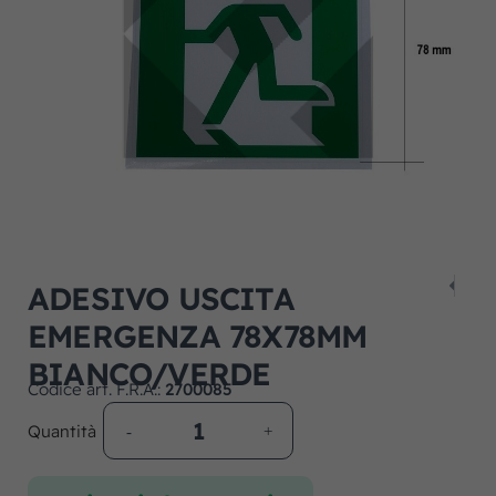
ADESIVO USCITA
EMERGENZA 78X78MM
BIANCO/VERDE
Codice art. F.R.A.:
2700085
Quantità