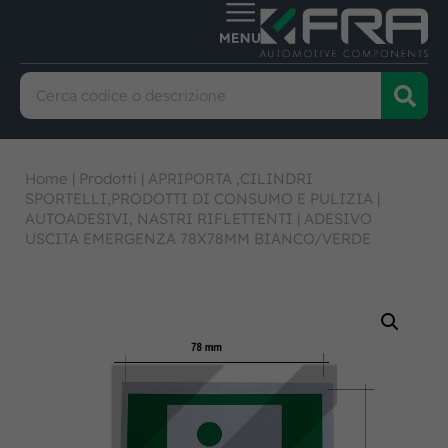
Home
|
Prodotti
|
APRIPORTA ,CILINDRI
SPORTELLI,PRODOTTI DI CONSUMO E PULIZIA
|
AUTOADESIVI, NASTRI RIFLETTENTI
|
ADESIVO
USCITA EMERGENZA 78X78MM BIANCO/VERDE