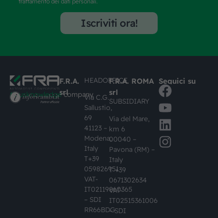
trattamento dei dati personali.
Iscriviti ora!
HEADOFFICE
F.R.A.
F.R.A. ROMA
Seguici su
srl
srl
#busknowledge
company
Via C.G.
SUBSIDIARY
Sallustio,
69
Via del Mare,
41123 –
km 6
Modena,
00040 –
Italy
Pavona (RM) –
T+39
Italy
059826951
T +39
VAT-
0671302634
IT02119860365
VAT-
– SDI
IT02515361006
RR66BDG
– SDI