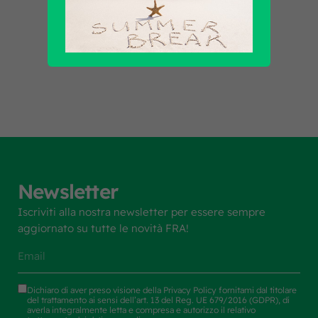
Scopri tutti i prodotti
Newsletter
Iscriviti alla nostra newsletter per essere sempre
aggiornato su tutte le novità FRA!
Dichiaro di aver preso visione della
Privacy Policy
fornitami dal titolare
del trattamento ai sensi dell’art. 13 del Reg. UE 679/2016 (GDPR), di
averla integralmente letta e compresa e autorizzo il relativo