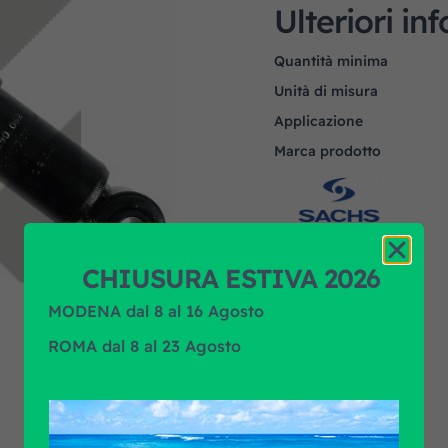
Ulteriori in
Quantità minima
Unità di misura
Applicazione
Marca prodotto
CHIUSURA ESTIVA 2026
MODENA dal 8 al 16 Agosto
ROMA dal 8 al 23 Agosto