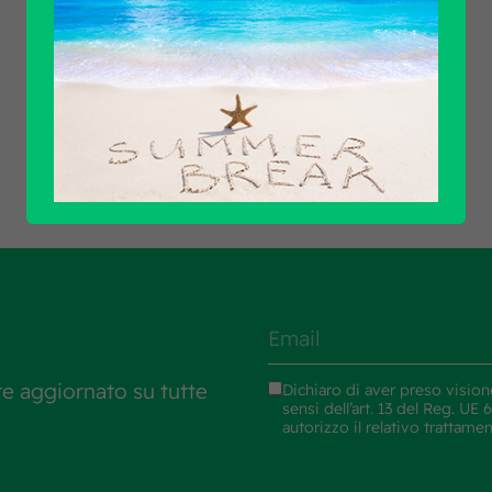
Scopri tutti i prodotti
re aggiornato su tutte
Dichiaro di aver preso vision
sensi dell’art. 13 del Reg. U
autorizzo il relativo trattame