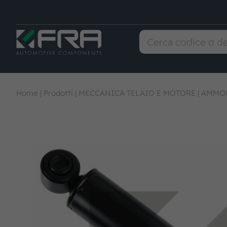
Home
|
Prodotti
|
MECCANICA TELAIO E MOTORE
|
AMMOR