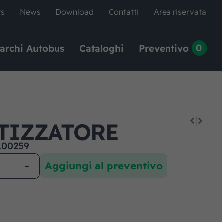
rs
News
Download
Contatti
Area riservata
0
archi Autobus
Cataloghi
Preventivo
TIZZATORE
100259
Aggiungi al preventivo