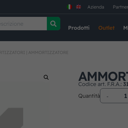
Azienda
Partne
Prodotti
Outlet
M
TIZZATORI
|
AMMORTIZZATORE
AMMOR
Codice art. F.R.A.:
3
Quantità