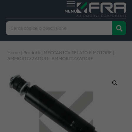
Home
|
Prodotti
|
MECCANICA TELAIO E MOTORE
|
AMMORTIZZATORI
|
AMMORTIZZATORE