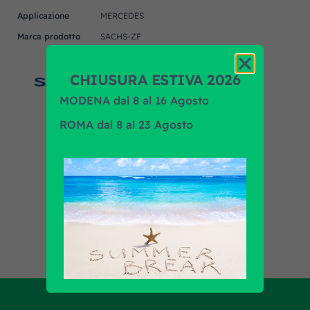
Applicazione
MERCEDES
Marca prodotto
SACHS-ZF
CHIUSURA ESTIVA 2026
MODENA dal 8 al 16 Agosto
ROMA dal 8 al 23 Agosto
Scopri tutti i prodotti