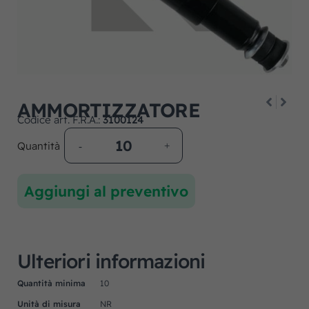
AMMORTIZZATORE
Codice art. F.R.A.:
3100124
Quantità
Aggiungi al preventivo
Ulteriori informazioni
Quantità minima
10
Unità di misura
NR