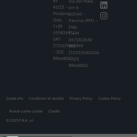
69
Via del Mare,
41123 –
km 6
Modena,
00040 –
Italy
Pavona (RM) –
T+39
Italy
059826951
T +39
VAT-
0671302634
IT02119860365
VAT-
– SDI
IT02515361006
RR66BDG
– SDI
RR66BDG
Guida sito
Condizioni di vendita
Privacy Policy
Cookie Policy
Rivedi scelte cookie
Credits
© 2023 F.R.A. srl