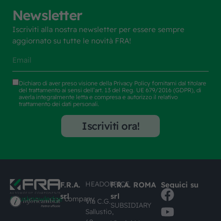
Newsletter
Iscriviti alla nostra newsletter per essere sempre
aggiornato su tutte le novità FRA!
Dichiaro di aver preso visione della
Privacy Policy
fornitami dal titolare
del trattamento ai sensi dell’art. 13 del Reg. UE 679/2016 (GDPR), di
averla integralmente letta e compresa e autorizzo il relativo
trattamento dei dati personali.
Iscriviti ora!
HEADOFFICE
F.R.A.
F.R.A. ROMA
Seguici su
srl
srl
#busknowledge
company
Via C.G.
SUBSIDIARY
Sallustio,