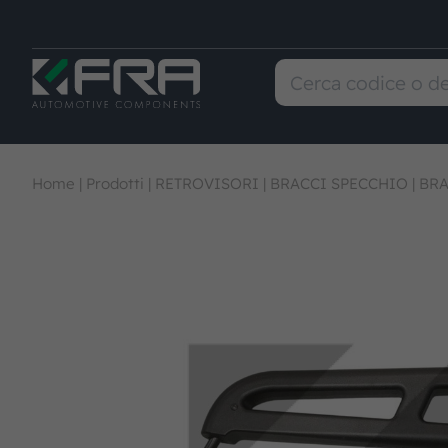
Home
|
Prodotti
|
RETROVISORI
|
BRACCI SPECCHIO
|
BRA