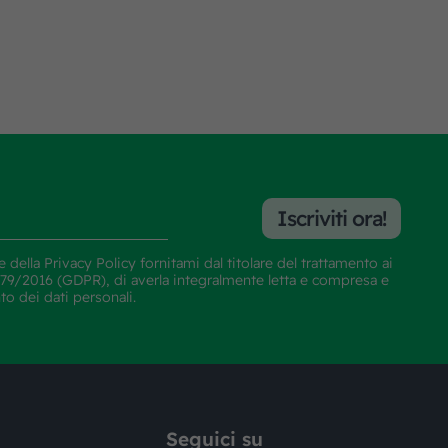
Iscriviti ora!
e della
Privacy Policy
fornitami dal titolare del trattamento ai
E 679/2016 (GDPR), di averla integralmente letta e compresa e
nto dei dati personali.
Seguici su