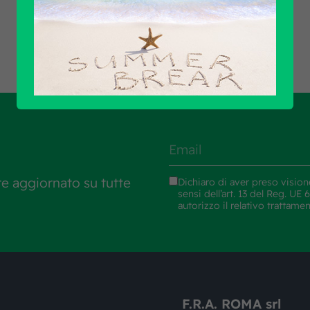
Scopri tutti i prodotti
re aggiornato su tutte
Dichiaro di aver preso vision
sensi dell’art. 13 del Reg. U
autorizzo il relativo trattame
F.R.A. ROMA srl