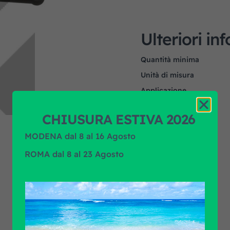
Ulteriori in
Quantità minima
Unità di misura
Applicazione
Marca prodotto
CHIUSURA ESTIVA 2026
MODENA dal 8 al 16 Agosto
ROMA dal 8 al 23 Agosto