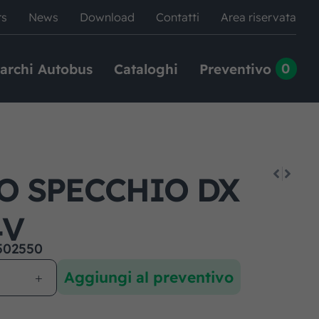
rs
News
Download
Contatti
Area riservata
0
archi Autobus
Cataloghi
Preventivo
O SPECCHIO DX
4V
502550
Aggiungi al preventivo