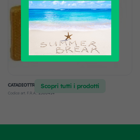
CATADIOTTRO ADESIVO GIALLO 94X44MM
Scopri tutti i prodotti
Codice art. F.R.A.:
2300414