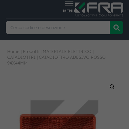
Home
|
Prodotti
|
MATERIALE ELETTRICO
|
CATADIOTTRI
|
CATADIOTTRO ADESIVO ROSSO
94X44MM