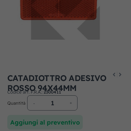
CATADIOTTRO ADESIVO
ROSSO 94X44MM
Codice art. F.R.A.:
2300411
Quantità
Aggiungi al preventivo