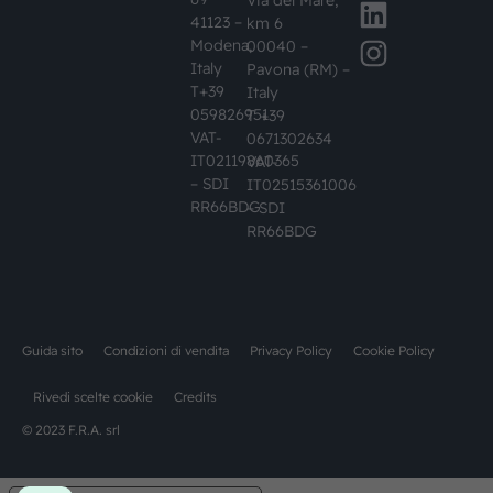
Via del Mare,
41123 –
km 6
Modena,
00040 –
Italy
Pavona (RM) –
T+39
Italy
059826951
T +39
VAT-
0671302634
IT02119860365
VAT-
– SDI
IT02515361006
RR66BDG
– SDI
RR66BDG
Guida sito
Condizioni di vendita
Privacy Policy
Cookie Policy
Rivedi scelte cookie
Credits
© 2023 F.R.A. srl