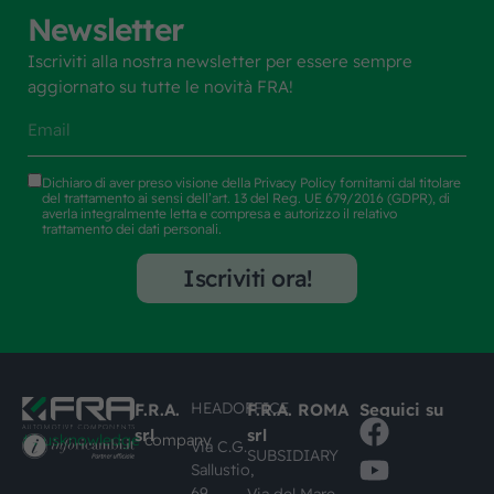
Newsletter
Iscriviti alla nostra newsletter per essere sempre
aggiornato su tutte le novità FRA!
Dichiaro di aver preso visione della
Privacy Policy
fornitami dal titolare
del trattamento ai sensi dell’art. 13 del Reg. UE 679/2016 (GDPR), di
averla integralmente letta e compresa e autorizzo il relativo
trattamento dei dati personali.
Iscriviti ora!
HEADOFFICE
F.R.A.
F.R.A. ROMA
Seguici su
srl
srl
#busknowledge
company
Via C.G.
SUBSIDIARY
Sallustio,
69