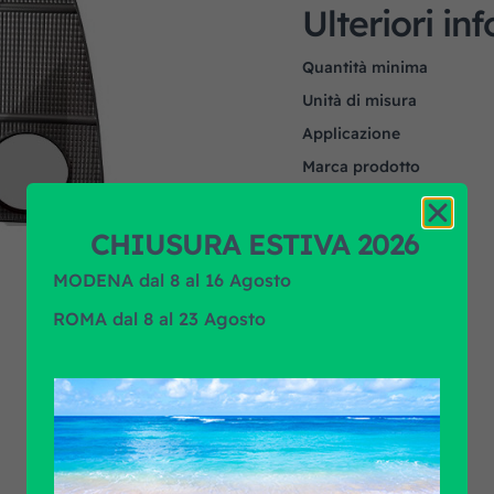
Ulteriori in
Quantità minima
Unità di misura
Applicazione
Marca prodotto
CHIUSURA ESTIVA 2026
MODENA dal 8 al 16 Agosto
ROMA dal 8 al 23 Agosto
Scopri tutti i prodotti