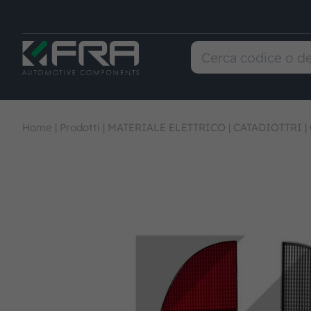
Home
|
Prodotti
|
MATERIALE ELETTRICO
|
CATADIOTTRI
|