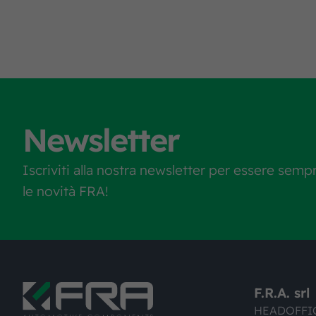
Newsletter
Iscriviti alla nostra newsletter per essere semp
le novità FRA!
F.R.A. srl
HEADOFFI