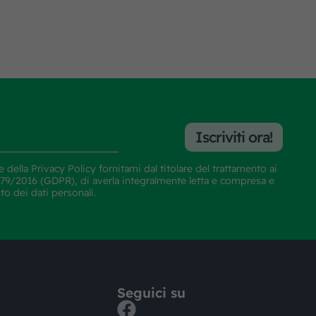
Iscriviti ora!
e della
Privacy Policy
fornitami dal titolare del trattamento ai
E 679/2016 (GDPR), di averla integralmente letta e compresa e
nto dei dati personali.
Seguici su