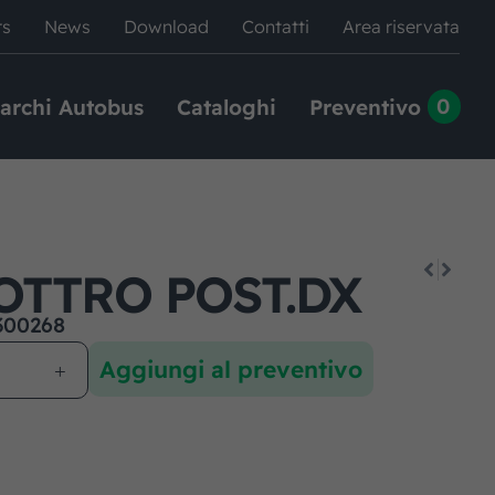
rs
News
Download
Contatti
Area riservata
0
archi Autobus
Cataloghi
Preventivo
OTTRO POST.DX
300268
Aggiungi al preventivo