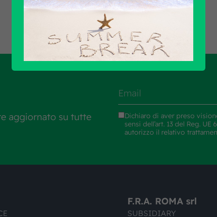
re aggiornato su tutte
Dichiaro di aver preso vision
sensi dell’art. 13 del Reg. U
autorizzo il relativo trattame
F.R.A. ROMA srl
CE
SUBSIDIARY