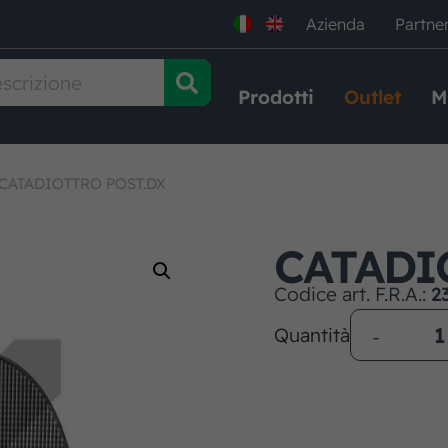
Azienda
Partne
Prodotti
Outlet
M
CATADIOTTRO POST.DX
CATADI
Codice art. F.R.A.:
2
Quantità