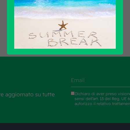
Scopri tutti i prodotti
re aggiornato su tutte
Dichiaro di aver preso vision
sensi dell’art. 13 del Reg. U
autorizzo il relativo trattame