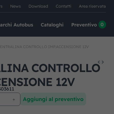
rs
News
Download
Contatti
Area riservata
0
archi Autobus
Cataloghi
Preventivo
ENTRALINA CONTROLLO IMP.ACCENSIONE 12V
LINA CONTROLLO
CENSIONE 12V
303611
Aggiungi al preventivo