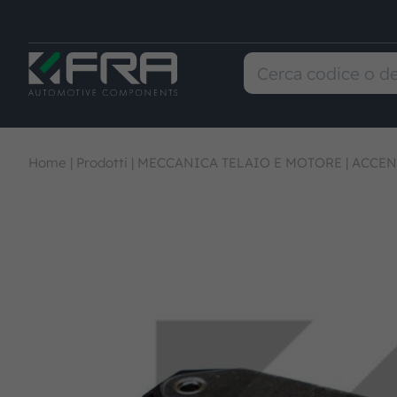
Home
|
Prodotti
|
MECCANICA TELAIO E MOTORE
|
ACCEN