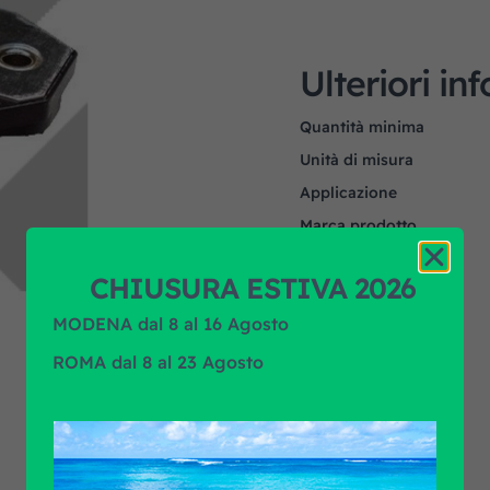
Ulteriori in
Quantità minima
Unità di misura
Applicazione
Marca prodotto
CHIUSURA ESTIVA 2026
MODENA dal 8 al 16 Agosto
ROMA dal 8 al 23 Agosto