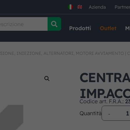
Azienda
Partne
Prodotti
Outlet
M
SIONE, INIEZIONE, ALTERNATORI, MOTORI AVVIAMENTO
|
C
CENTRA
IMP.AC
Codice art. F.R.A.:
2
Quantità