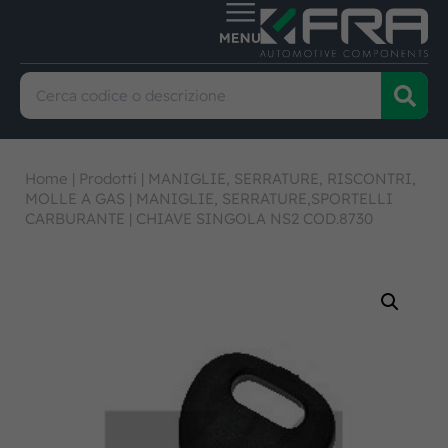
Home
|
Prodotti
|
MANIGLIE, SERRATURE, RISCONTRI,
MOLLE A GAS
|
MANIGLIE, SERRATURE,SPORTELLI
CARBURANTE
|
CHIAVE SINGOLA NS2 COD.8730