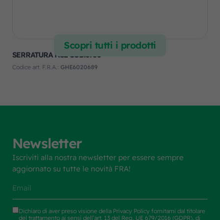
Scopri tutti i prodotti
SERRATURA NS2 COD.8730
Codice art. F.R.A.:
GHE6020689
Newsletter
Iscriviti alla nostra newsletter per essere sempre
aggiornato su tutte le novità FRA!
Dichiaro di aver preso visione della
Privacy Policy
fornitami dal titolare
del trattamento ai sensi dell’art. 13 del Reg. UE 679/2016 (GDPR), di