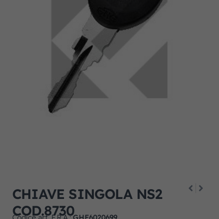
CHIAVE SINGOLA NS2
COD.8730
Codice art. F.R.A.:
GHE6020699