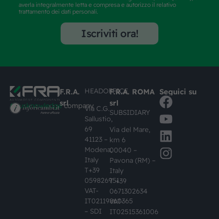
averla integralmente letta e compresa e autorizzo il relativo
trattamento dei dati personali.
Iscriviti ora!
HEADOFFICE
F.R.A.
F.R.A. ROMA
Seguici su
srl
srl
#busknowledge
company
Via C.G.
SUBSIDIARY
Sallustio,
69
Via del Mare,
41123 –
km 6
Modena,
00040 –
Italy
Pavona (RM) –
T+39
Italy
059826951
T +39
VAT-
0671302634
IT02119860365
VAT-
– SDI
IT02515361006