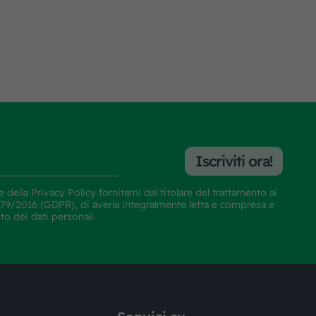
Iscriviti ora!
e della
Privacy Policy
fornitami dal titolare del trattamento ai
E 679/2016 (GDPR), di averla integralmente letta e compresa e
nto dei dati personali.