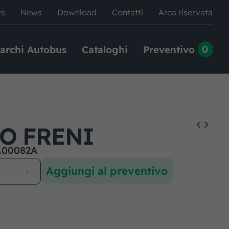
rs
News
Download
Contatti
Area riservata
0
archi Autobus
Cataloghi
Preventivo
O FRENI
100082A
Aggiungi al preventivo