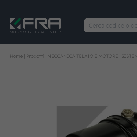
Home
|
Prodotti
|
MECCANICA TELAIO E MOTORE
|
SISTE