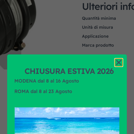
Ulteriori in
Quantità minima
Unità di misura
Applicazione
Marca prodotto
CHIUSURA ESTIVA 2026
MODENA dal 8 al 16 Agosto
ROMA dal 8 al 23 Agosto