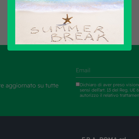
Scopri tutti i prodotti
re aggiornato su tutte
Dichiaro di aver preso vision
sensi dell’art. 13 del Reg. U
autorizzo il relativo trattame