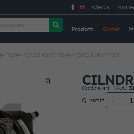
Azienda
Partne
Prodotti
Outlet
M
MA FRENANTE
|
ELEMENTI FRENANTE
|
CILNDRO FRENI
CILNDR
Codice art. F.R.A.:
3
Quantità