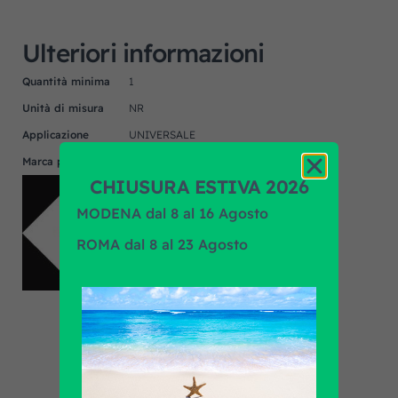
Ulteriori informazioni
Quantità minima
1
Unità di misura
NR
Applicazione
UNIVERSALE
Marca prodotto
F.R.A.
CHIUSURA ESTIVA 2026
MODENA dal 8 al 16 Agosto
ROMA dal 8 al 23 Agosto