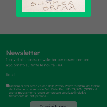
Scopri tutti i prodotti
Newsletter
Iscriviti alla nostra newsletter per essere sempre
aggiornato su tutte le novità FRA!
Dichiaro di aver preso visione della
Privacy Policy
fornitami dal titolare
del trattamento ai sensi dell’art. 13 del Reg. UE 679/2016 (GDPR), di
averla integralmente letta e compresa e autorizzo il relativo
trattamento dei dati personali.
Iscriviti ora!