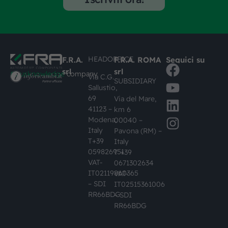
HEADOFFICE
F.R.A.
F.R.A. ROMA
Seguici su
srl
srl
#busknowledge
company
Via C.G.
SUBSIDIARY
Sallustio,
69
Via del Mare,
41123 –
km 6
Modena,
00040 –
Italy
Pavona (RM) –
T+39
Italy
059826951
T +39
VAT-
0671302634
IT02119860365
VAT-
– SDI
IT02515361006
RR66BDG
– SDI
RR66BDG