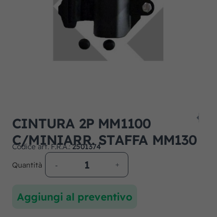
CINTURA 2P MM1100
C/MINIARR. STAFFA MM130
Codice art. F.R.A.:
2501374
Quantità
Aggiungi al preventivo