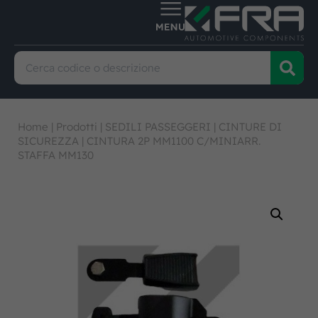
Home
|
Prodotti
|
SEDILI PASSEGGERI
|
CINTURE DI
SICUREZZA
|
CINTURA 2P MM1100 C/MINIARR.
STAFFA MM130