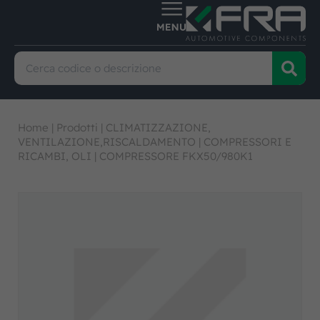
Home
|
Prodotti
|
CLIMATIZZAZIONE,
VENTILAZIONE,RISCALDAMENTO
|
COMPRESSORI E
RICAMBI, OLI
|
COMPRESSORE FKX50/980K1