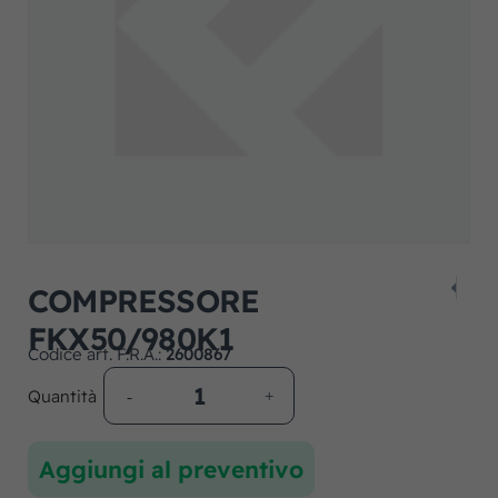
COMPRESSORE
FKX50/980K1
Codice art. F.R.A.:
2600867
Quantità
Aggiungi al preventivo