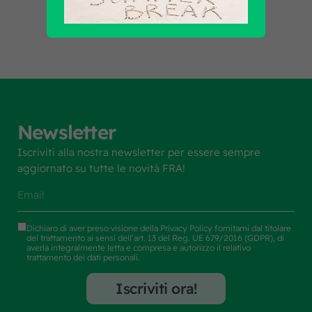
Newsletter
Iscriviti alla nostra newsletter per essere sempre
aggiornato su tutte le novità FRA!
Dichiaro di aver preso visione della
Privacy Policy
fornitami dal titolare
del trattamento ai sensi dell’art. 13 del Reg. UE 679/2016 (GDPR), di
averla integralmente letta e compresa e autorizzo il relativo
trattamento dei dati personali.
Iscriviti ora!