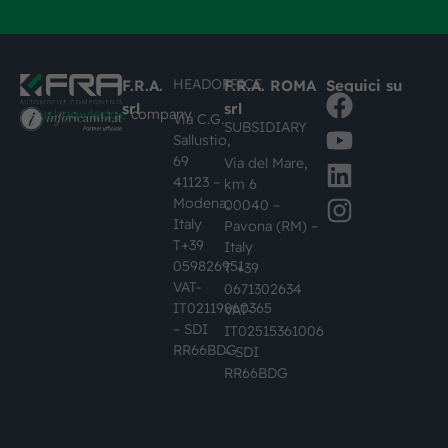
HEADOFFICE
F.R.A.
F.R.A. ROMA
Seguici su
srl
srl
#busknowledge
company
Via C.G.
SUBSIDIARY
Sallustio,
69
Via del Mare,
41123 –
km 6
Modena,
00040 –
Italy
Pavona (RM) –
T+39
Italy
059826951
T +39
VAT-
0671302634
IT02119860365
VAT-
– SDI
IT02515361006
RR66BDG
– SDI
RR66BDG