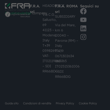
HEADOFFICE
F.R.A.
F.R.A. ROMA
Seguici su
srl
srl
#busknowledge
company
Via C.G.
SUBSIDIARY
Sallustio,
69
Via del Mare,
41123 –
km 6
Modena,
00040 –
Italy
Pavona (RM) –
T+39
Italy
059826951
T +39
VAT-
0671302634
IT02119860365
VAT-
– SDI
IT02515361006
RR66BDG
– SDI
RR66BDG
Guida sito
Condizioni di vendita
Privacy Policy
Cookie Policy