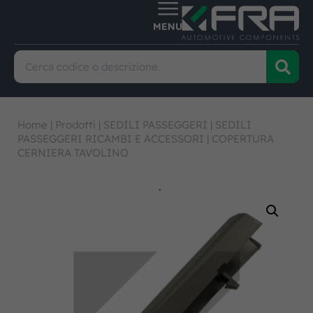
Home
|
Prodotti
|
SEDILI PASSEGGERI
|
SEDILI
PASSEGGERI RICAMBI E ACCESSORI
|
COPERTURA
CERNIERA TAVOLINO