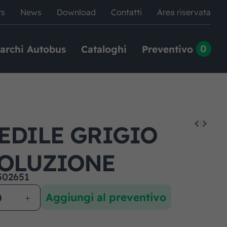
rs
News
Download
Contatti
Area riservata
0
archi Autobus
Cataloghi
Preventivo
E
EDILE GRIGIO
OLUZIONE
502651
Aggiungi al preventivo