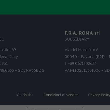
F.R.A. ROMA srl
CE
SUBSIDIARY
lustio, 69
Via del Mare, km 6
ena, Italy
00040 – Pavona (RM) – I
6951
T +39 0671302634
9860365 – SDI RR66BDG
VAT-IT02515361006 – S
Guida sito
Condizioni di vendita
Privacy Polic