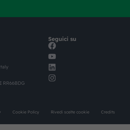
Seguici su
taly
DI RR66BDG
y
Cookie Policy
Rivedi scelte cookie
Credits