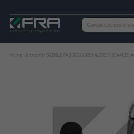
Home
|
Prodotti
|
SEDILI PASSEGGERI
|
ALTRI RICAMBI/A