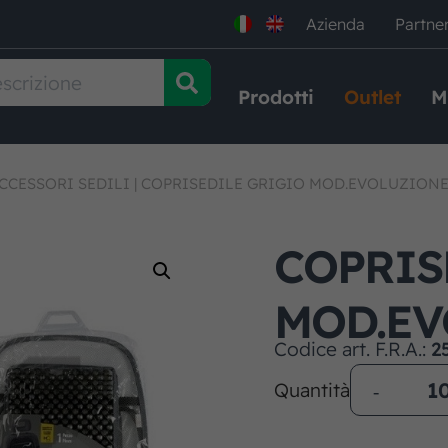
Azienda
Partne
Prodotti
Outlet
M
CCESSORI SEDILI
|
COPRISEDILE GRIGIO MOD.EVOLUZION
COPRIS
MOD.EV
Codice art. F.R.A.:
2
Quantità