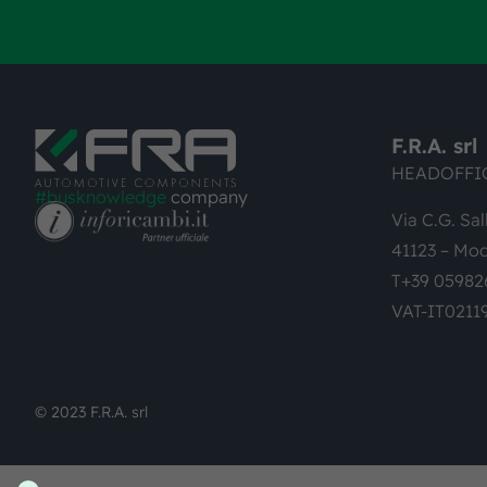
F.R.A. srl
HEADOFFI
#busknowledge
company
Via C.G. Sal
41123 – Mod
T+39 05982
VAT-IT0211
© 2023 F.R.A. srl