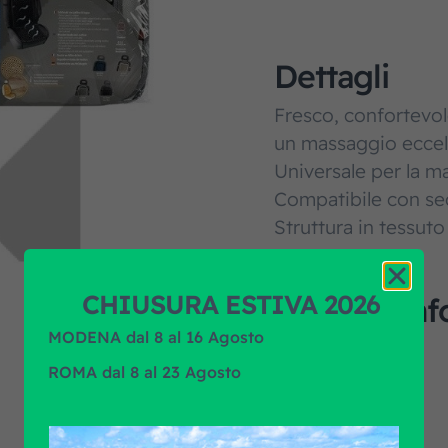
Dettagli
Fresco, confortevole
un massaggio eccell
Universale per la m
Compatibile con sedi
Struttura in tessuto
CHIUSURA ESTIVA 2026
Ulteriori in
MODENA dal 8 al 16 Agosto
Quantità minima
ROMA dal 8 al 23 Agosto
Unità di misura
Applicazione
Marca prodotto