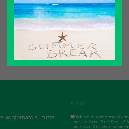
Scopri tutti i prodotti
re aggiornato su tutte
Dichiaro di aver preso vision
sensi dell’art. 13 del Reg. U
autorizzo il relativo trattame