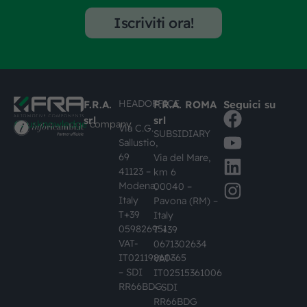
Iscriviti ora!
HEADOFFICE
F.R.A.
F.R.A. ROMA
Seguici su
srl
srl
#busknowledge
company
Via C.G.
SUBSIDIARY
Sallustio,
69
Via del Mare,
41123 –
km 6
Modena,
00040 –
Italy
Pavona (RM) –
T+39
Italy
059826951
T +39
VAT-
0671302634
IT02119860365
VAT-
– SDI
IT02515361006
RR66BDG
– SDI
RR66BDG