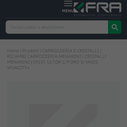
Home
|
Prodotti
|
CARROZZERIA E CRISTALLI
|
RICAMBI CARROZZERIA MENARINI
|
CRISTALLI
MENARINI
|
CRIST. ULT.DX C/FORO S/VASIS.
VIVACITY+