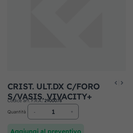
CRIST. ULT.DX C/FORO
S/VASIS. VIVACITY+
Codice art. F.R.A.:
2900078
Quantità
Aggiungi al preventivo