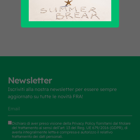
Scopri tutti i prodotti
Newsletter
Iscriviti alla nostra newsletter per essere sempre
aggiornato su tutte le novità FRA!
Dichiaro di aver preso visione della
Privacy Policy
fornitami dal titolare
del trattamento ai sensi dell’art. 13 del Reg. UE 679/2016 (GDPR), di
averla integralmente letta e compresa e autorizzo il relativo
trattamento dei dati personali.