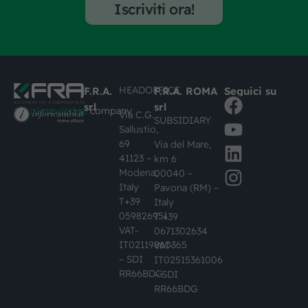
Iscriviti ora!
HEADOFFICE
F.R.A.
F.R.A. ROMA
Seguici su
srl
srl
#busknowledge
company
Via C.G.
SUBSIDIARY
Sallustio,
69
Via del Mare,
41123 –
km 6
Modena,
00040 –
Italy
Pavona (RM) –
T+39
Italy
059826951
T +39
VAT-
0671302634
IT02119860365
VAT-
– SDI
IT02515361006
RR66BDG
– SDI
RR66BDG