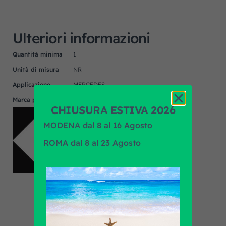
Ulteriori informazioni
Quantità minima
1
Unità di misura
NR
Applicazione
MERCEDES
Marca prodotto
F.R.A.
CHIUSURA ESTIVA 2026
MODENA dal 8 al 16 Agosto
ROMA dal 8 al 23 Agosto