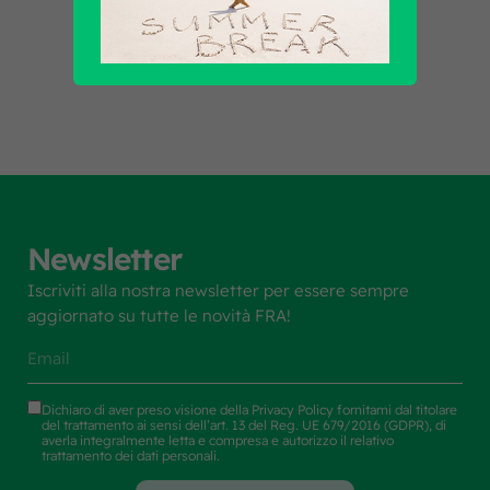
Scopri tutti i prodotti
Newsletter
Iscriviti alla nostra newsletter per essere sempre
aggiornato su tutte le novità FRA!
Dichiaro di aver preso visione della
Privacy Policy
fornitami dal titolare
del trattamento ai sensi dell’art. 13 del Reg. UE 679/2016 (GDPR), di
averla integralmente letta e compresa e autorizzo il relativo
trattamento dei dati personali.