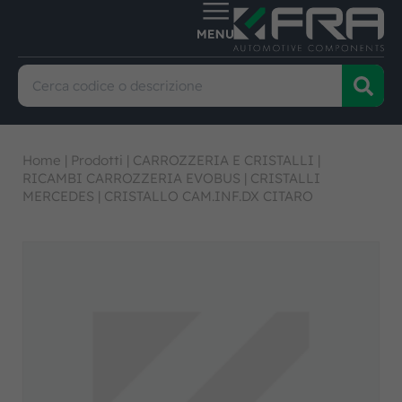
Home
|
Prodotti
|
CARROZZERIA E CRISTALLI
|
RICAMBI CARROZZERIA EVOBUS
|
CRISTALLI
MERCEDES
|
CRISTALLO CAM.INF.DX CITARO