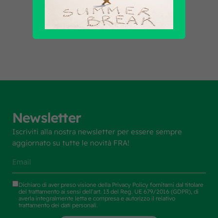
Scopri tutti i prodotti
Newsletter
Iscriviti alla nostra newsletter per essere sempre
aggiornato su tutte le novità FRA!
Dichiaro di aver preso visione della
Privacy Policy
fornitami dal titolare
del trattamento ai sensi dell’art. 13 del Reg. UE 679/2016 (GDPR), di
averla integralmente letta e compresa e autorizzo il relativo
trattamento dei dati personali.