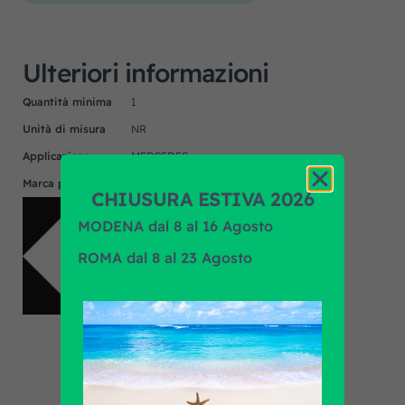
Ulteriori informazioni
Quantità minima
1
Unità di misura
NR
Applicazione
MERCEDES
Marca prodotto
F.R.A.
CHIUSURA ESTIVA 2026
MODENA dal 8 al 16 Agosto
ROMA dal 8 al 23 Agosto