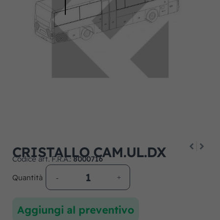
CRISTALLO CAM.UL.DX
Codice art. F.R.A.:
8000716
Quantità
Aggiungi al preventivo