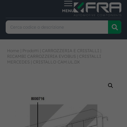
Home
|
Prodotti
|
CARROZZERIA E CRISTALLI
|
RICAMBI CARROZZERIA EVOBUS
|
CRISTALLI
MERCEDES
|
CRISTALLO CAM.UL.DX