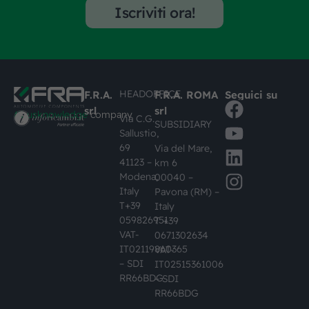
Iscriviti ora!
HEADOFFICE
F.R.A.
F.R.A. ROMA
Seguici su
srl
srl
#busknowledge
company
Via C.G.
SUBSIDIARY
Sallustio,
69
Via del Mare,
41123 –
km 6
Modena,
00040 –
Italy
Pavona (RM) –
T+39
Italy
059826951
T +39
VAT-
0671302634
IT02119860365
VAT-
– SDI
IT02515361006
RR66BDG
– SDI
RR66BDG