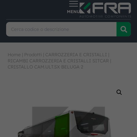
Home
|
Prodotti
|
CARROZZERIA E CRISTALLI
|
RICAMBI CARROZZERIA E CRISTALLI SITCAR
|
CRISTALLO CAM.ULT.SX BELUGA 2