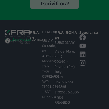
Iscriviti ora!
HEADOFFICE
F.R.A.
F.R.A. ROMA
Seguici su
srl
srl
#busknowledge
company
Via C.G.
SUBSIDIARY
Sallustio,
69
Via del Mare,
41123 –
km 6
Modena,
00040 –
Italy
Pavona (RM) –
T+39
Italy
059826951
T +39
VAT-
0671302634
IT02119860365
VAT-
– SDI
IT02515361006
RR66BDG
– SDI
RR66BDG