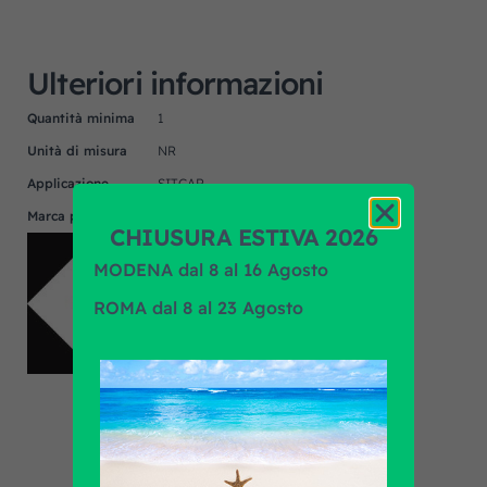
Ulteriori informazioni
Quantità minima
1
Unità di misura
NR
Applicazione
SITCAR
Marca prodotto
F.R.A.
CHIUSURA ESTIVA 2026
MODENA dal 8 al 16 Agosto
ROMA dal 8 al 23 Agosto