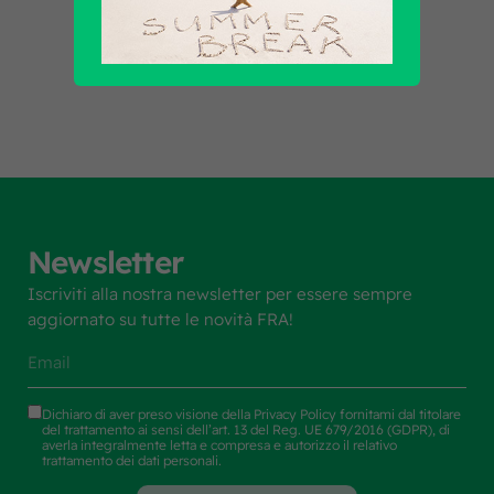
Scopri tutti i prodotti
Newsletter
Iscriviti alla nostra newsletter per essere sempre
aggiornato su tutte le novità FRA!
Dichiaro di aver preso visione della
Privacy Policy
fornitami dal titolare
del trattamento ai sensi dell’art. 13 del Reg. UE 679/2016 (GDPR), di
averla integralmente letta e compresa e autorizzo il relativo
trattamento dei dati personali.