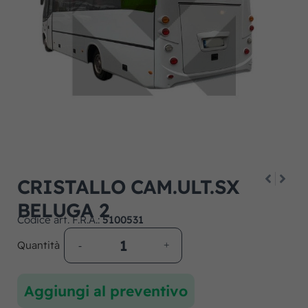
CRISTALLO CAM.ULT.SX
BELUGA 2
Codice art. F.R.A.:
5100531
Quantità
Aggiungi al preventivo