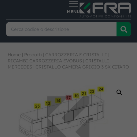
Home
|
Prodotti
|
CARROZZERIA E CRISTALLI
|
RICAMBI CARROZZERIA EVOBUS
|
CRISTALLI
MERCEDES
|
CRISTALLO CAMERA GRIGIO 3 SX CITARO