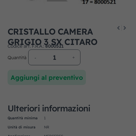
CRISTALLO CAMERA
GRIGIO 3 SX CITARO
Codice art. F.R.A.:
8000521
Quantità
Aggiungi al preventivo
Ulteriori informazioni
Quantità minima
1
Unità di misura
NR