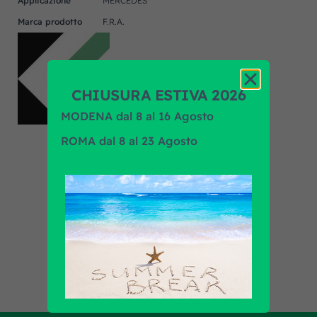
Applicazione
MERCEDES
Marca prodotto
F.R.A.
CHIUSURA ESTIVA 2026
MODENA dal 8 al 16 Agosto
ROMA dal 8 al 23 Agosto
Scopri tutti i prodotti