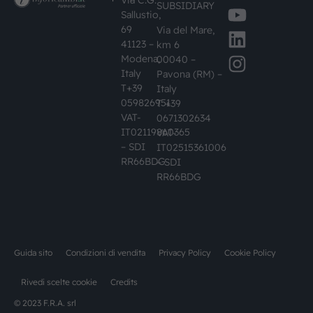
Via C.G.
SUBSIDIARY
Sallustio,
69
Via del Mare,
41123 –
km 6
Modena,
00040 –
Italy
Pavona (RM) –
T+39
Italy
059826951
T +39
VAT-
0671302634
IT02119860365
VAT-
– SDI
IT02515361006
RR66BDG
– SDI
RR66BDG
Guida sito
Condizioni di vendita
Privacy Policy
Cookie Policy
Rivedi scelte cookie
Credits
© 2023 F.R.A. srl