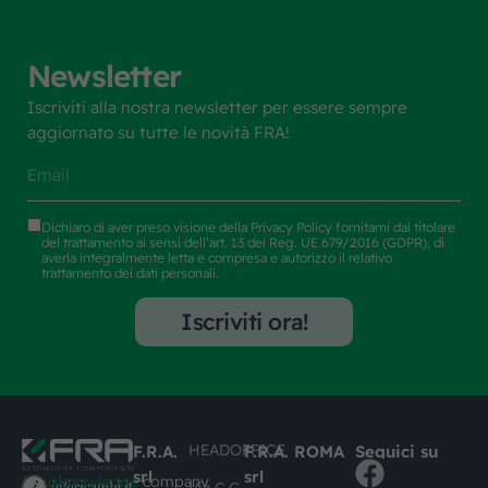
Newsletter
Iscriviti alla nostra newsletter per essere sempre
aggiornato su tutte le novità FRA!
Dichiaro di aver preso visione della
Privacy Policy
fornitami dal titolare
del trattamento ai sensi dell’art. 13 del Reg. UE 679/2016 (GDPR), di
averla integralmente letta e compresa e autorizzo il relativo
trattamento dei dati personali.
Iscriviti ora!
HEADOFFICE
F.R.A.
F.R.A. ROMA
Seguici su
srl
srl
#busknowledge
company