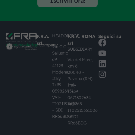
Iscriviti ora!
HEADOFFICE
F.R.A.
F.R.A. ROMA
Seguici su
srl
srl
#busknowledge
company
Via C.G.
SUBSIDIARY
Sallustio,
69
Via del Mare,
41123 –
km 6
Modena,
00040 –
Italy
Pavona (RM) –
T+39
Italy
059826951
T +39
VAT-
0671302634
IT02119860365
VAT-
– SDI
IT02515361006
RR66BDG
– SDI
RR66BDG