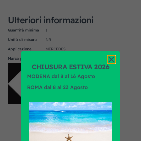
Ulteriori informazioni
Quantità minima
1
Unità di misura
NR
Applicazione
MERCEDES
Marca prodotto
F.R.A.
CHIUSURA ESTIVA 2026
MODENA dal 8 al 16 Agosto
ROMA dal 8 al 23 Agosto