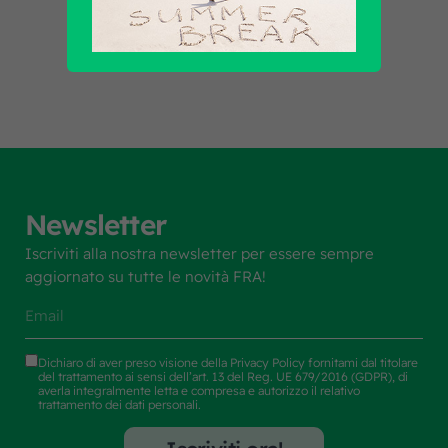
Scopri tutti i prodotti
Newsletter
Iscriviti alla nostra newsletter per essere sempre
aggiornato su tutte le novità FRA!
Dichiaro di aver preso visione della
Privacy Policy
fornitami dal titolare
del trattamento ai sensi dell’art. 13 del Reg. UE 679/2016 (GDPR), di
averla integralmente letta e compresa e autorizzo il relativo
trattamento dei dati personali.