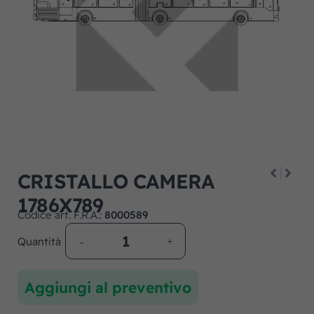
CRISTALLO CAMERA
1786X789
Codice art. F.R.A.:
8000589
Quantità
Aggiungi al preventivo