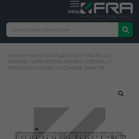
Home
|
Prodotti
|
CARROZZERIA E CRISTALLI
|
RICAMBI CARROZZERIA EVOBUS
|
CRISTALLI
MERCEDES
|
CRISTALLO CAMERA 1786X789