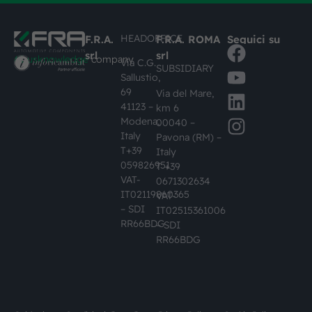
HEADOFFICE
F.R.A.
F.R.A. ROMA
Seguici su
srl
srl
#busknowledge
company
Via C.G.
SUBSIDIARY
Sallustio,
69
Via del Mare,
41123 –
km 6
Modena,
00040 –
Italy
Pavona (RM) –
T+39
Italy
059826951
T +39
VAT-
0671302634
IT02119860365
VAT-
– SDI
IT02515361006
RR66BDG
– SDI
RR66BDG