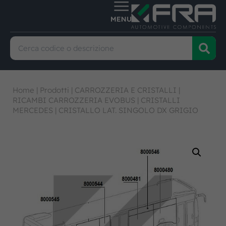
Home
|
Prodotti
|
CARROZZERIA E CRISTALLI
|
RICAMBI CARROZZERIA EVOBUS
|
CRISTALLI
MERCEDES
|
CRISTALLO LAT. SINGOLO DX GRIGIO