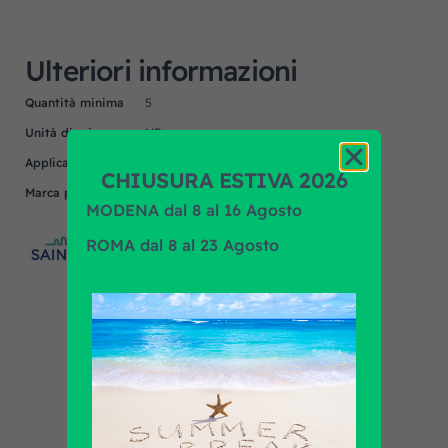
Ulteriori informazioni
Quantità minima
5
Unità di misura
NR
Applicazione
MERCEDES
CHIUSURA ESTIVA 2026
Marca prodotto
SAINT GOBAIN
MODENA dal 8 al 16 Agosto
ROMA dal 8 al 23 Agosto
Scopri tutti i prodotti