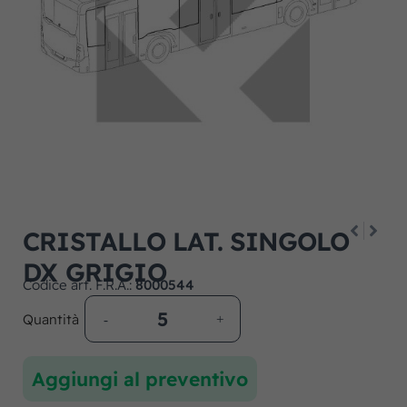
CRISTALLO LAT. SINGOLO
DX GRIGIO
Codice art. F.R.A.:
8000544
Quantità
Aggiungi al preventivo