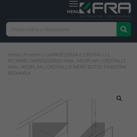
Home
|
Prodotti
|
CARROZZERIA E CRISTALLI
|
RICAMBI CARROZZERIA MAN, NEOPLAN
|
CRISTALLI
MAN, NEOPLAN
|
CRISTALLO NERO SOTTO FINESTRA
832X440,4