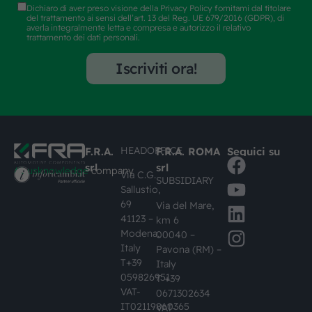
Dichiaro di aver preso visione della
Privacy Policy
fornitami dal titolare
del trattamento ai sensi dell’art. 13 del Reg. UE 679/2016 (GDPR), di
averla integralmente letta e compresa e autorizzo il relativo
trattamento dei dati personali.
Iscriviti ora!
HEADOFFICE
F.R.A.
F.R.A. ROMA
Seguici su
srl
srl
#busknowledge
company
Via C.G.
SUBSIDIARY
Sallustio,
69
Via del Mare,
41123 –
km 6
Modena,
00040 –
Italy
Pavona (RM) –
T+39
Italy
059826951
T +39
VAT-
0671302634
IT02119860365
VAT-