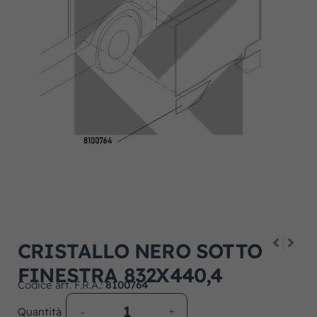
CRISTALLO NERO SOTTO
FINESTRA 832X440,4
Codice art. F.R.A.:
8100764
Quantità