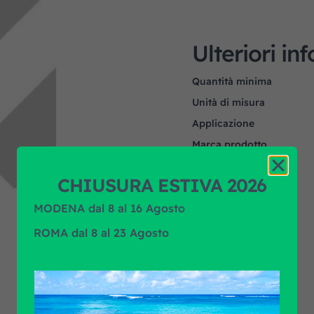
Ulteriori in
Quantità minima
Unità di misura
Applicazione
Marca prodotto
CHIUSURA ESTIVA 2026
MODENA dal 8 al 16 Agosto
ROMA dal 8 al 23 Agosto