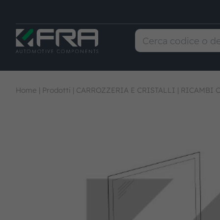
Home
|
Prodotti
|
CARROZZERIA E CRISTALLI
|
RICAMBI 