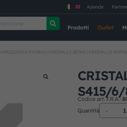
Azienda
Partne
Prodotti
Outlet
M
CARROZZERIA EVOBUS
|
CRISTALLI SETRA
|
CRISTALLO PORTA
CRISTA
S415/6/
Codice art. F.R.A.:
8
Quantità