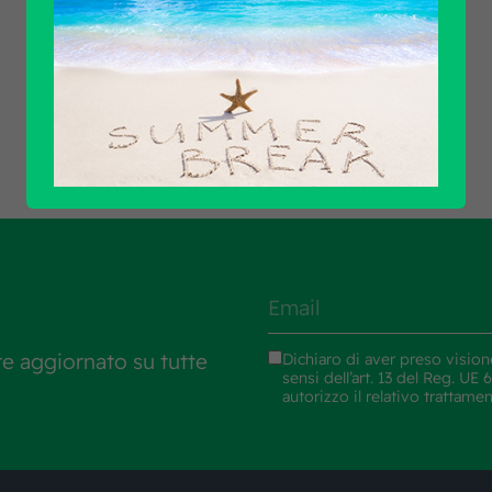
Scopri tutti i prodotti
re aggiornato su tutte
Dichiaro di aver preso vision
sensi dell’art. 13 del Reg. U
autorizzo il relativo trattame