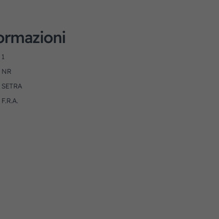
formazioni
1
NR
SETRA
F.R.A.