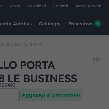
rs
News
Download
Contatti
Area riservata
0
archi Autobus
Cataloghi
Preventivo
 S415/6/8 LE BUSINESS
LLO PORTA
8 LE BUSINESS
000463
Aggiungi al preventivo