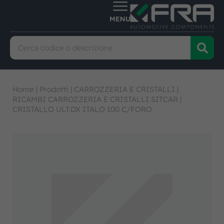
Home
|
Prodotti
|
CARROZZERIA E CRISTALLI
|
RICAMBI CARROZZERIA E CRISTALLI SITCAR
|
CRISTALLO ULT.DX ITALO 100 C/FORO