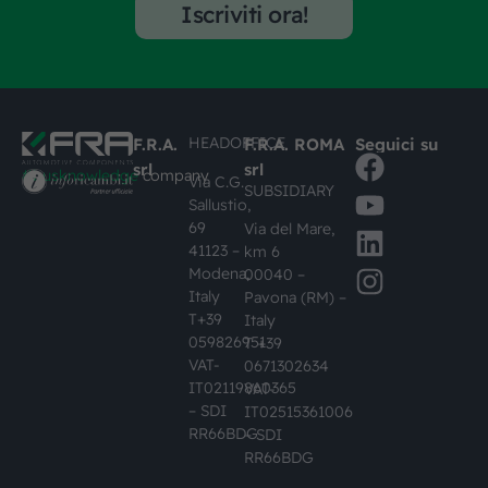
Iscriviti ora!
HEADOFFICE
F.R.A.
F.R.A. ROMA
Seguici su
srl
srl
#busknowledge
company
Via C.G.
SUBSIDIARY
Sallustio,
69
Via del Mare,
41123 –
km 6
Modena,
00040 –
Italy
Pavona (RM) –
T+39
Italy
059826951
T +39
VAT-
0671302634
IT02119860365
VAT-
– SDI
IT02515361006
RR66BDG
– SDI
RR66BDG