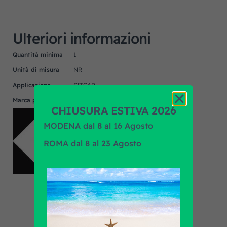
Ulteriori informazioni
Quantità minima
1
Unità di misura
NR
Applicazione
SITCAR
Marca prodotto
F.R.A.
CHIUSURA ESTIVA 2026
MODENA dal 8 al 16 Agosto
ROMA dal 8 al 23 Agosto