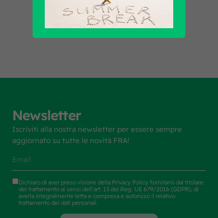
Scopri tutti i prodotti
Newsletter
Iscriviti alla nostra newsletter per essere sempre
aggiornato su tutte le novità FRA!
Dichiaro di aver preso visione della
Privacy Policy
fornitami dal titolare
del trattamento ai sensi dell’art. 13 del Reg. UE 679/2016 (GDPR), di
averla integralmente letta e compresa e autorizzo il relativo
trattamento dei dati personali.