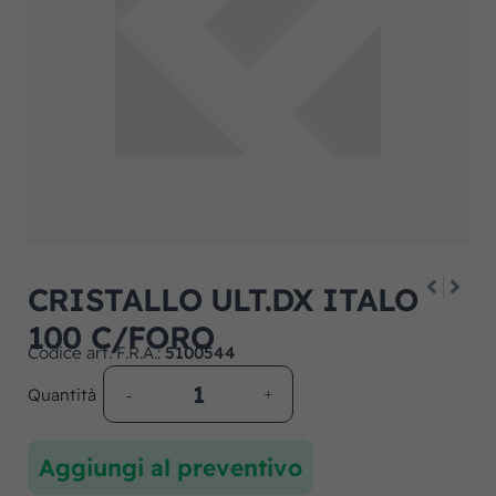
CRISTALLO ULT.DX ITALO
100 C/FORO
Codice art. F.R.A.:
5100544
Quantità
Aggiungi al preventivo