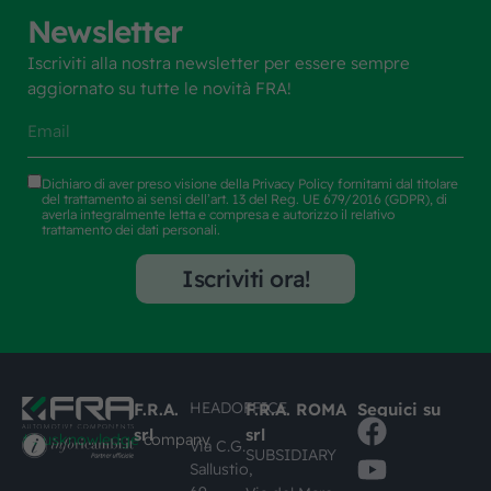
Newsletter
Iscriviti alla nostra newsletter per essere sempre
aggiornato su tutte le novità FRA!
Dichiaro di aver preso visione della
Privacy Policy
fornitami dal titolare
del trattamento ai sensi dell’art. 13 del Reg. UE 679/2016 (GDPR), di
averla integralmente letta e compresa e autorizzo il relativo
trattamento dei dati personali.
Iscriviti ora!
HEADOFFICE
F.R.A.
F.R.A. ROMA
Seguici su
srl
srl
#busknowledge
company
Via C.G.
SUBSIDIARY
Sallustio,