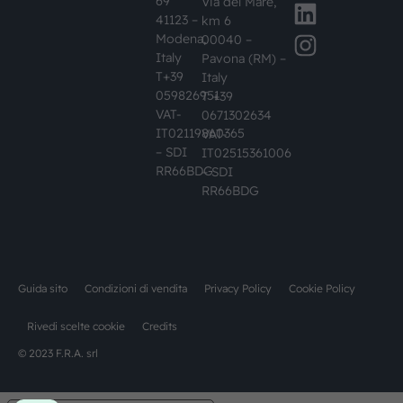
69
Via del Mare,
41123 –
km 6
Modena,
00040 –
Italy
Pavona (RM) –
T+39
Italy
059826951
T +39
VAT-
0671302634
IT02119860365
VAT-
– SDI
IT02515361006
RR66BDG
– SDI
RR66BDG
Guida sito
Condizioni di vendita
Privacy Policy
Cookie Policy
Rivedi scelte cookie
Credits
© 2023 F.R.A. srl