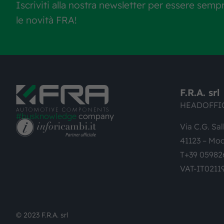
Iscriviti alla nostra newsletter per essere semp
le novità FRA!
F.R.A. srl
HEADOFFI
#busknowledge
company
Via C.G. Sal
41123 – Mod
T+39 05982
VAT-IT0211
© 2023 F.R.A. srl