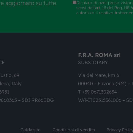
re aggiornato su tutte
Dichiaro di aver preso vision
sensi dell’art. 13 del Reg. U
autorizzo il relativo trattame
F.R.A. ROMA srl
CE
SUBSIDIARY
lustio, 69
Via del Mare, km 6
ena, Italy
00040 – Pavona (RM) – I
6951
T +39 0671302634
9860365 – SDI RR66BDG
VAT-IT02515361006 – S
Guida sito
Condizioni di vendita
Privacy Polic