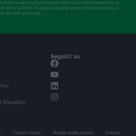
e della
Privacy Policy
fornitami dal titolare del trattamento ai
E 679/2016 (GDPR), di averla integralmente letta e compresa e
nto dei dati personali.
Seguici su
taly
DI RR66BDG
y
Cookie Policy
Rivedi scelte cookie
Credits