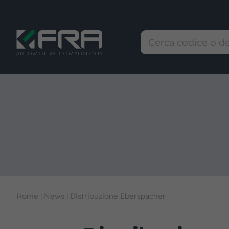
Home
|
News
|
Distribuzione Eberspacher