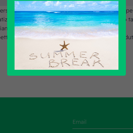
Eberspacher Germania come distributore ufficiale per
atizzazione. Un importante riconoscimento dopo tan
aliana Eberspacher.
spettano confidando nel supporto diretto del produ