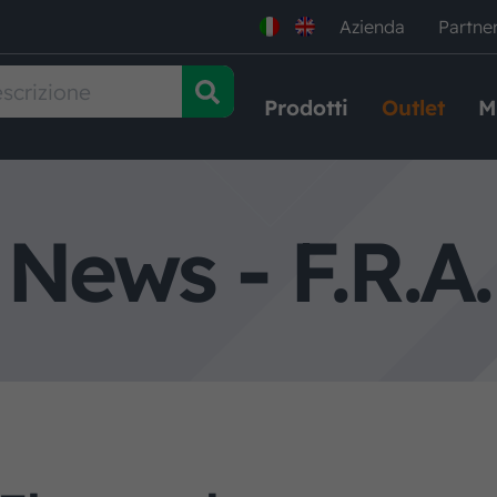
Azienda
Partne
Prodotti
Outlet
M
News - F.R.A.