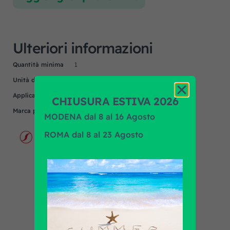
Ulteriori informazioni
Quantità minima
1
Unità di misura
NR
Applicazione
IVECO, MAN, MERCEDES, SCANIA
CHIUSURA ESTIVA 2026
Marca prodotto
SPAL
MODENA dal 8 al 16 Agosto
ROMA dal 8 al 23 Agosto
Scopri tutti i prodotti