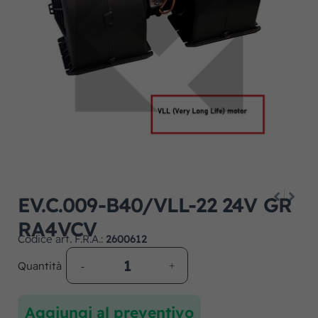
EV.C.009-B40/VLL-22 24V GR
RA4VCV
Codice art. F.R.A.:
2600612
Quantità
Aggiungi al preventivo