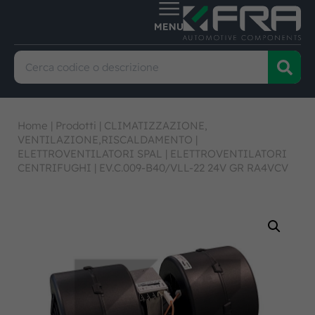
Home
|
Prodotti
|
CLIMATIZZAZIONE,
VENTILAZIONE,RISCALDAMENTO
|
ELETTROVENTILATORI SPAL
|
ELETTROVENTILATORI
CENTRIFUGHI
|
EV.C.009-B40/VLL-22 24V GR RA4VCV