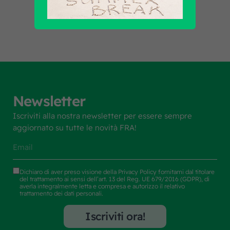
Newsletter
Iscriviti alla nostra newsletter per essere sempre
aggiornato su tutte le novità FRA!
Dichiaro di aver preso visione della
Privacy Policy
fornitami dal titolare
del trattamento ai sensi dell’art. 13 del Reg. UE 679/2016 (GDPR), di
averla integralmente letta e compresa e autorizzo il relativo
trattamento dei dati personali.
Iscriviti ora!