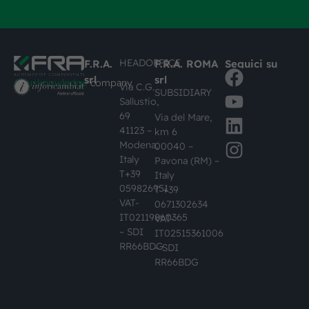
HEADOFFICE
F.R.A.
F.R.A. ROMA
Seguici su
srl
srl
#busknowledge
company
Via C.G.
SUBSIDIARY
Sallustio,
69
Via del Mare,
41123 –
km 6
Modena,
00040 –
Italy
Pavona (RM) –
T+39
Italy
059826951
T +39
VAT-
0671302634
IT02119860365
VAT-
– SDI
IT02515361006
RR66BDG
– SDI
RR66BDG