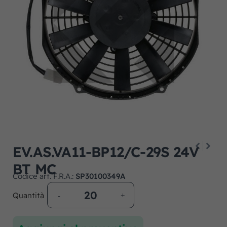
EV.AS.VA11-BP12/C-29S 24V
BT MC
Codice art. F.R.A.:
SP30100349A
Quantità