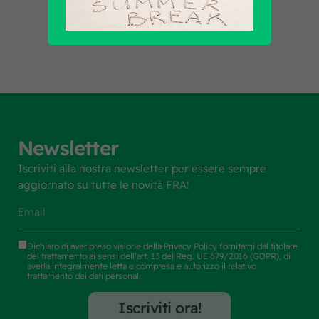
Scopri tutti i prodotti
Newsletter
Iscriviti alla nostra newsletter per essere sempre
aggiornato su tutte le novità FRA!
Dichiaro di aver preso visione della
Privacy Policy
fornitami dal titolare
del trattamento ai sensi dell’art. 13 del Reg. UE 679/2016 (GDPR), di
averla integralmente letta e compresa e autorizzo il relativo
trattamento dei dati personali.
Iscriviti ora!