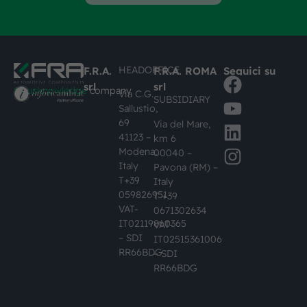
HEADOFFICE
F.R.A.
F.R.A. ROMA
Seguici su
srl
srl
#busknowledge
company
Via C.G.
SUBSIDIARY
Sallustio,
69
Via del Mare,
41123 –
km 6
Modena,
00040 –
Italy
Pavona (RM) –
T+39
Italy
059826951
T +39
VAT-
0671302634
IT02119860365
VAT-
– SDI
IT02515361006
RR66BDG
– SDI
RR66BDG