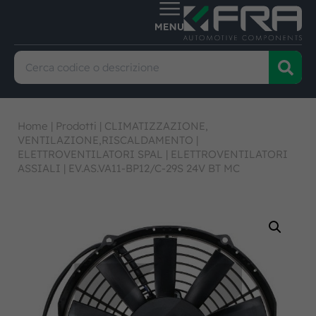
Home
|
Prodotti
|
CLIMATIZZAZIONE,
VENTILAZIONE,RISCALDAMENTO
|
ELETTROVENTILATORI SPAL
|
ELETTROVENTILATORI
ASSIALI
|
EV.AS.VA11-BP12/C-29S 24V BT MC