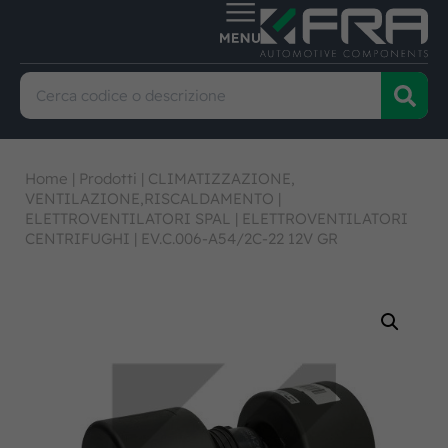
Home
|
Prodotti
|
CLIMATIZZAZIONE,
VENTILAZIONE,RISCALDAMENTO
|
ELETTROVENTILATORI SPAL
|
ELETTROVENTILATORI
CENTRIFUGHI
|
EV.C.006-A54/2C-22 12V GR