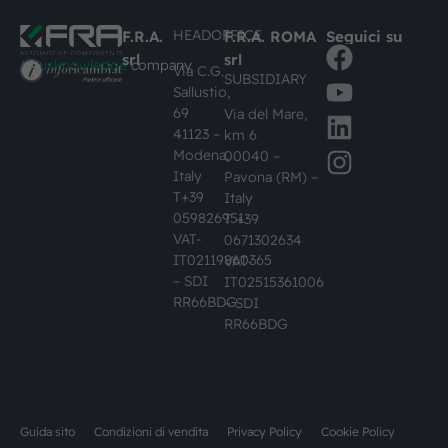
HEADOFFICE
F.R.A.
F.R.A. ROMA
Seguici su
srl
srl
#busknowledge
company
Via C.G.
SUBSIDIARY
Sallustio,
69
Via del Mare,
41123 –
km 6
Modena,
00040 –
Italy
Pavona (RM) –
T+39
Italy
059826951
T +39
VAT-
0671302634
IT02119860365
VAT-
– SDI
IT02515361006
RR66BDG
– SDI
RR66BDG
Guida sito
Condizioni di vendita
Privacy Policy
Cookie Policy