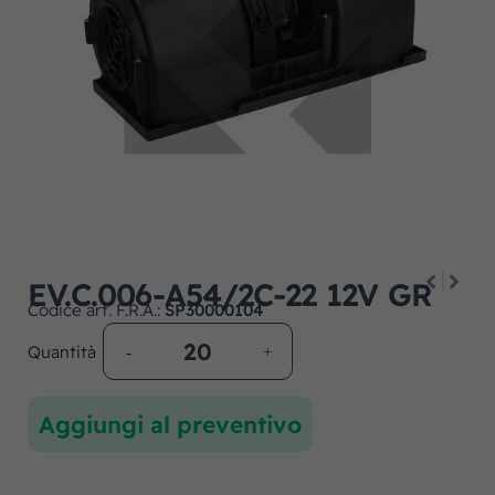
EV.C.006-A54/2C-22 12V GR
Codice art. F.R.A.:
SP30000104
Quantità
Aggiungi al preventivo