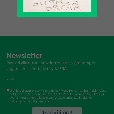
Scopri tutti i prodotti
Newsletter
Iscriviti alla nostra newsletter per essere sempre
aggiornato su tutte le novità FRA!
Dichiaro di aver preso visione della
Privacy Policy
fornitami dal titolare
del trattamento ai sensi dell’art. 13 del Reg. UE 679/2016 (GDPR), di
averla integralmente letta e compresa e autorizzo il relativo
trattamento dei dati personali.
Iscriviti ora!