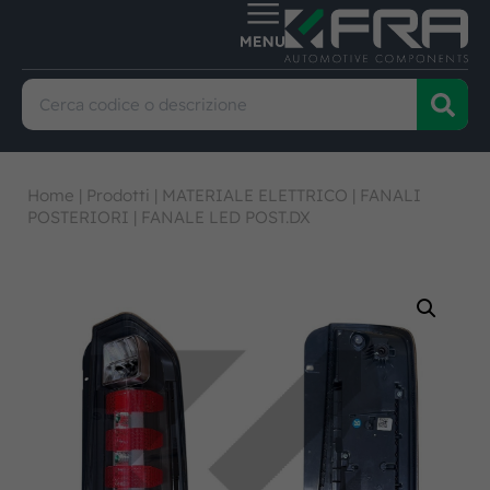
Home
|
Prodotti
|
MATERIALE ELETTRICO
|
FANALI
POSTERIORI
|
FANALE LED POST.DX