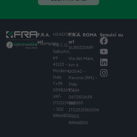
HEADOFFICE
F.R.A.
F.R.A. ROMA
Seguici su
srl
srl
#busknowledge
company
Via C.G.
SUBSIDIARY
Sallustio,
69
Via del Mare,
41123 –
km 6
Modena,
00040 –
Italy
Pavona (RM) –
T+39
Italy
059826951
T +39
VAT-
0671302634
IT02119860365
VAT-
– SDI
IT02515361006
RR66BDG
– SDI
RR66BDG