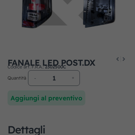
FANALE LED POST.DX
Codice art. F.R.A.:
2302500C
Quantità
Aggiungi al preventivo
Dettagli