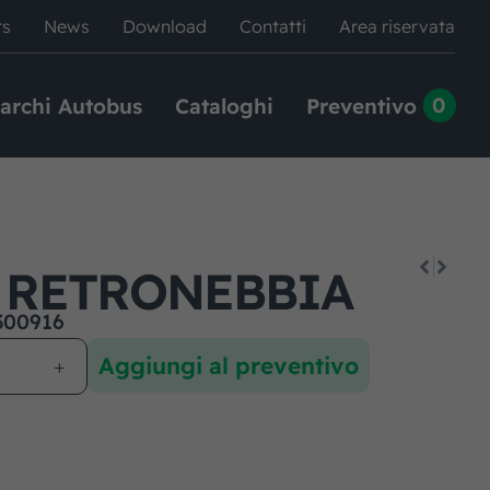
rs
News
Download
Contatti
Area riservata
0
archi Autobus
Cataloghi
Preventivo
 RETRONEBBIA
300916
Aggiungi al preventivo