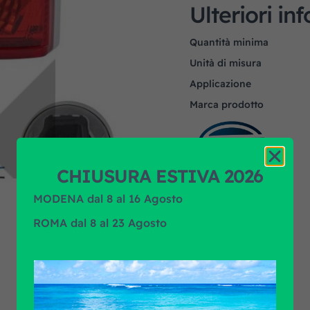
Ulteriori in
Quantità minima
Unità di misura
Applicazione
Marca prodotto
CHIUSURA ESTIVA 2026
MODENA dal 8 al 16 Agosto
ROMA dal 8 al 23 Agosto