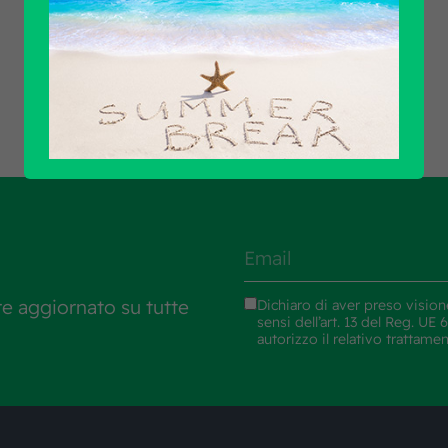
Scopri tutti i prodotti
re aggiornato su tutte
Dichiaro di aver preso vision
sensi dell’art. 13 del Reg. U
autorizzo il relativo trattame