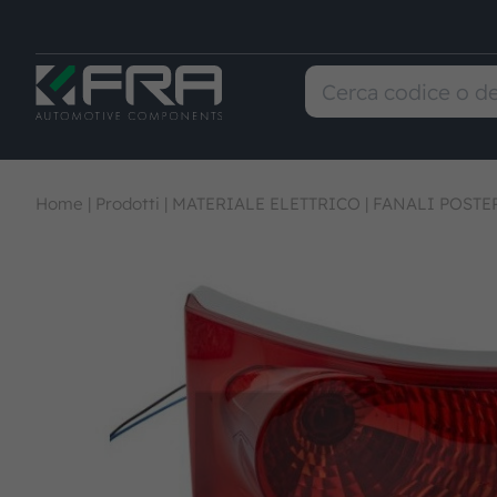
Home
|
Prodotti
|
MATERIALE ELETTRICO
|
FANALI POSTE