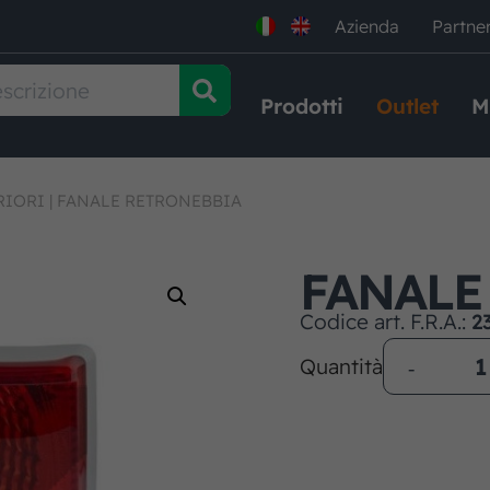
Azienda
Partne
Prodotti
Outlet
M
RIORI
|
FANALE RETRONEBBIA
FANALE
Codice art. F.R.A.:
2
Quantità