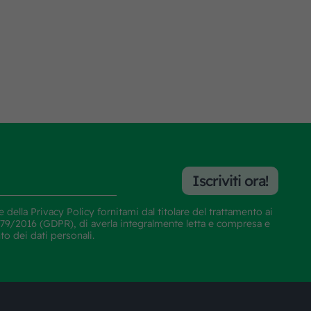
Iscriviti ora!
e della
Privacy Policy
fornitami dal titolare del trattamento ai
E 679/2016 (GDPR), di averla integralmente letta e compresa e
nto dei dati personali.