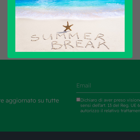
Scopri tutti i prodotti
re aggiornato su tutte
Dichiaro di aver preso vision
sensi dell’art. 13 del Reg. U
autorizzo il relativo trattame