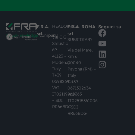
HEADOFFICE
F.R.A.
F.R.A. ROMA
Seguici su
srl
srl
#busknowledge
company
Via C.G.
SUBSIDIARY
Sallustio,
69
Via del Mare,
41123 –
km 6
Modena,
00040 –
Italy
Pavona (RM) –
T+39
Italy
059826951
T +39
VAT-
0671302634
IT02119860365
VAT-
– SDI
IT02515361006
RR66BDG
– SDI
RR66BDG