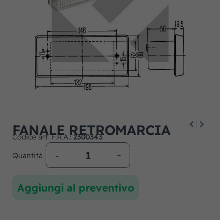
FANALE RETROMARCIA
Codice art. F.R.A.:
2300343
Quantità
Aggiungi al preventivo