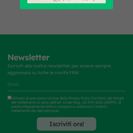
Newsletter
Iscriviti alla nostra newsletter per essere sempre
aggiornato su tutte le novità FRA!
Dichiaro di aver preso visione della
Privacy Policy
fornitami dal titolare
del trattamento ai sensi dell’art. 13 del Reg. UE 679/2016 (GDPR), di
averla integralmente letta e compresa e autorizzo il relativo
trattamento dei dati personali.
Iscriviti ora!