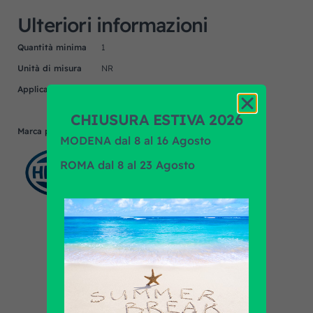
Ulteriori informazioni
Quantità minima
1
Unità di misura
NR
Applicazione
ALTRI COSTRUTTORI ESTERO, DAF,
MENARINI, VDL, VOLVO
CHIUSURA ESTIVA 2026
Marca prodotto
HELLA
MODENA dal 8 al 16 Agosto
ROMA dal 8 al 23 Agosto
Scopri tutti i prodotti