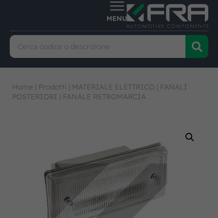
Home
|
Prodotti
|
MATERIALE ELETTRICO
|
FANALI
POSTERIORI
|
FANALE RETROMARCIA