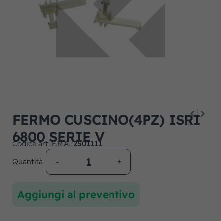
FERMO CUSCINO(4PZ) ISRI
6800 SERIE V
Codice art. F.R.A.:
2501111
Quantità
Aggiungi al preventivo