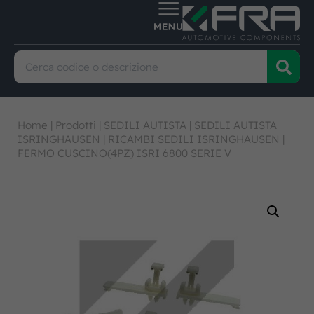
Home
|
Prodotti
|
SEDILI AUTISTA
|
SEDILI AUTISTA
ISRINGHAUSEN
|
RICAMBI SEDILI ISRINGHAUSEN
|
FERMO CUSCINO(4PZ) ISRI 6800 SERIE V