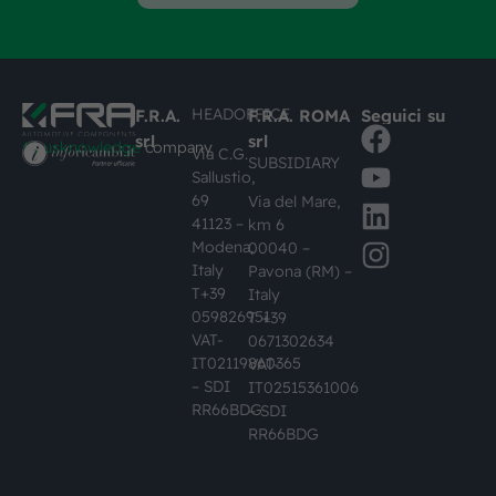
HEADOFFICE
F.R.A.
F.R.A. ROMA
Seguici su
srl
srl
#busknowledge
company
Via C.G.
SUBSIDIARY
Sallustio,
69
Via del Mare,
41123 –
km 6
Modena,
00040 –
Italy
Pavona (RM) –
T+39
Italy
059826951
T +39
VAT-
0671302634
IT02119860365
VAT-
– SDI
IT02515361006
RR66BDG
– SDI
RR66BDG