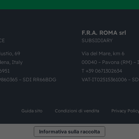
F.R.A. ROMA srl
CE
SUBSIDIARY
lustio, 69
Via del Mare, km 6
ena, Italy
00040 – Pavona (RM) – I
6951
T +39 0671302634
9860365 – SDI RR66BDG
VAT-IT02515361006 – S
Guida sito
Condizioni di vendita
Privacy Polic
Informativa sulla raccolta