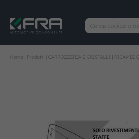
Home
|
Prodotti
|
CARROZZERIA E CRISTALLI
|
RICAMBI C