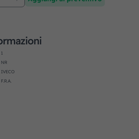
formazioni
1
NR
IVECO
F.R.A.