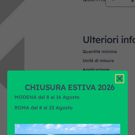
Ulteriori in
Quantità minima
Unità di misura
Applicazione
Marca prodotto
CHIUSURA ESTIVA 2026
MODENA dal 8 al 16 Agosto
ROMA dal 8 al 23 Agosto