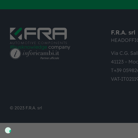
F.R.A. srl
HEADOFFI
#busknowledge
company
Via C.G. Sal
41123 – Mod
T+39 05982
VAT-IT0211
© 2023 F.R.A. srl