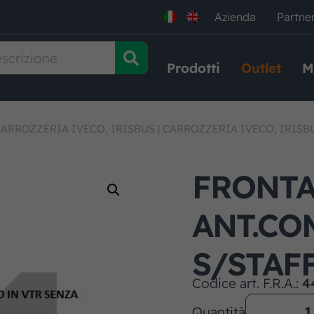
Azienda
Partne
Prodotti
Outlet
M
ARROZZERIA IVECO, IRISBUS
|
CARROZZERIA IVECO, IRISB
FRONTA
ANT.CO
S/STAF
Codice art. F.R.A.:
4
Quantità