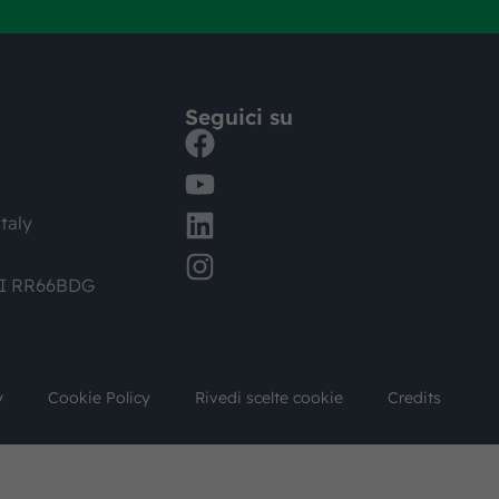
Seguici su
taly
DI RR66BDG
y
Cookie Policy
Rivedi scelte cookie
Credits