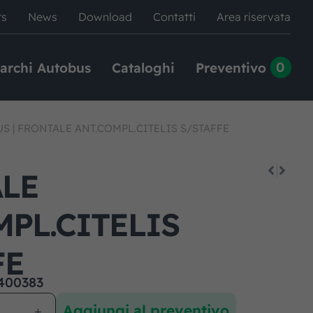
rs
News
Download
Contatti
Area riservata
0
archi Autobus
Cataloghi
Preventivo
US
|
FRONTALE ANT.COMPL.CITELIS S/STAFFE
LE
MPL.CITELIS
FE
400383
Aggiungi al preventivo