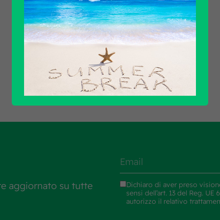
Scopri tutti i prodotti
re aggiornato su tutte
Dichiaro di aver preso vision
sensi dell’art. 13 del Reg. U
autorizzo il relativo trattame