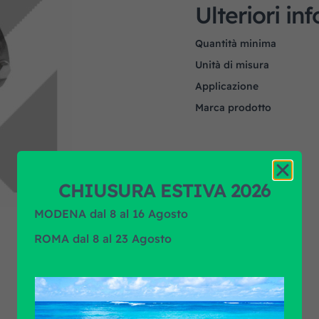
Ulteriori in
Quantità minima
Unità di misura
Applicazione
Marca prodotto
CHIUSURA ESTIVA 2026
MODENA dal 8 al 16 Agosto
ROMA dal 8 al 23 Agosto