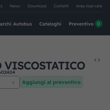
rs
News
Download
Contatti
Area riservata
0
archi Autobus
Cataloghi
Preventivo
 VISCOSTATICO
602404
Aggiungi al preventivo