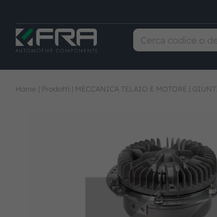
Home
|
Prodotti
|
MECCANICA TELAIO E MOTORE
|
GIUNT