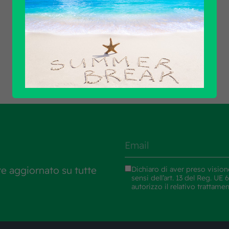
Scopri tutti i prodotti
re aggiornato su tutte
Dichiaro di aver preso vision
sensi dell’art. 13 del Reg. U
autorizzo il relativo trattame