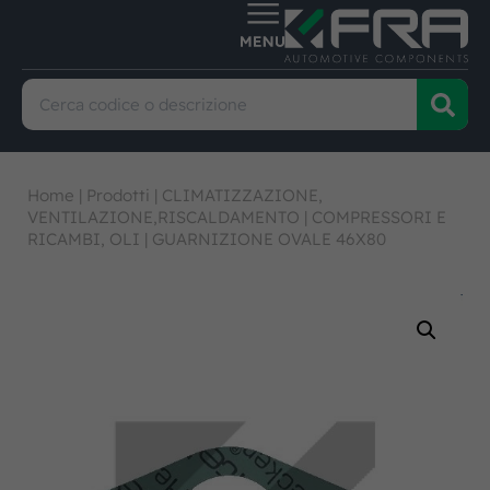
Home
|
Prodotti
|
CLIMATIZZAZIONE,
VENTILAZIONE,RISCALDAMENTO
|
COMPRESSORI E
RICAMBI, OLI
|
GUARNIZIONE OVALE 46X80