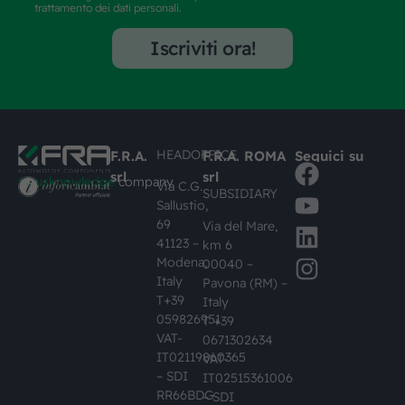
trattamento dei dati personali.
Iscriviti ora!
HEADOFFICE
F.R.A.
F.R.A. ROMA
Seguici su
srl
srl
#busknowledge
company
Via C.G.
SUBSIDIARY
Sallustio,
69
Via del Mare,
41123 –
km 6
Modena,
00040 –
Italy
Pavona (RM) –
T+39
Italy
059826951
T +39
VAT-
0671302634
IT02119860365
VAT-
– SDI
IT02515361006
RR66BDG
– SDI