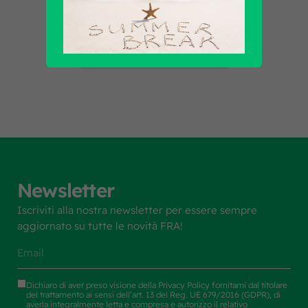
Scopri tutti i prodotti
Newsletter
Iscriviti alla nostra newsletter per essere sempre
aggiornato su tutte le novità FRA!
Dichiaro di aver preso visione della
Privacy Policy
fornitami dal titolare
del trattamento ai sensi dell’art. 13 del Reg. UE 679/2016 (GDPR), di
averla integralmente letta e compresa e autorizzo il relativo