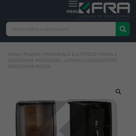
Home
|
Prodotti
|
MATERIALE ELETTRICO
|
FANALI
DIREZIONE ANTERIORI, LATERALI
|
INDICATORE
DIREZIONE ANT.DX