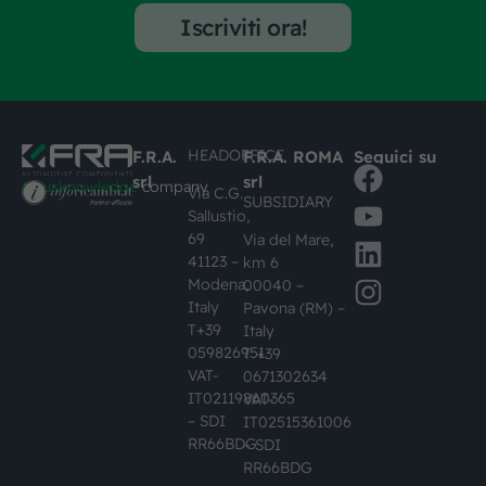
Iscriviti ora!
HEADOFFICE
F.R.A.
F.R.A. ROMA
Seguici su
srl
srl
#busknowledge
company
Via C.G.
SUBSIDIARY
Sallustio,
69
Via del Mare,
41123 –
km 6
Modena,
00040 –
Italy
Pavona (RM) –
T+39
Italy
059826951
T +39
VAT-
0671302634
IT02119860365
VAT-
– SDI
IT02515361006
RR66BDG
– SDI
RR66BDG