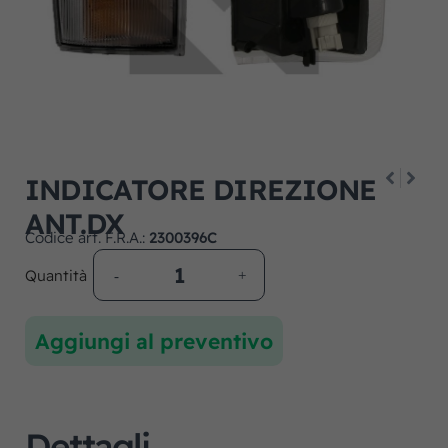
INDICATORE DIREZIONE
ANT.DX
Codice art. F.R.A.:
2300396C
Quantità
Aggiungi al preventivo
Dettagli