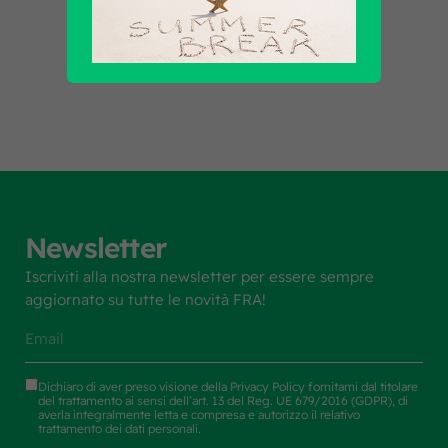
Scopri tutti i prodotti
Newsletter
Iscriviti alla nostra newsletter per essere sempre
aggiornato su tutte le novità FRA!
Dichiaro di aver preso visione della
Privacy Policy
fornitami dal titolare
del trattamento ai sensi dell’art. 13 del Reg. UE 679/2016 (GDPR), di
averla integralmente letta e compresa e autorizzo il relativo
trattamento dei dati personali.