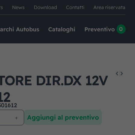
rs
News
Download
Contatti
Area riservata
0
archi Autobus
Cataloghi
Preventivo
TORE DIR.DX 12V
12
301612
Aggiungi al preventivo