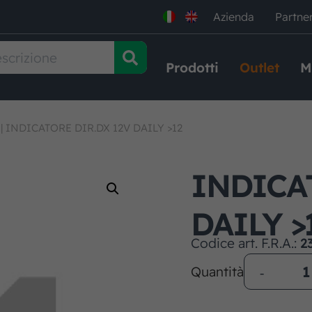
Azienda
Partne
Prodotti
Outlet
M
|
INDICATORE DIR.DX 12V DAILY >12
INDICA
DAILY >
Codice art. F.R.A.:
2
Quantità