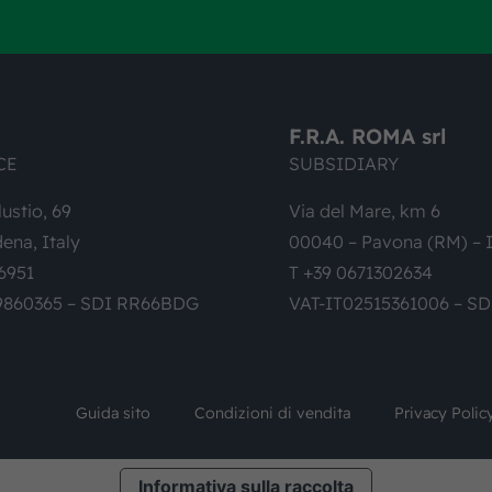
F.R.A. ROMA srl
CE
SUBSIDIARY
lustio, 69
Via del Mare, km 6
ena, Italy
00040 – Pavona (RM) – I
6951
T +39 0671302634
9860365 – SDI RR66BDG
VAT-IT02515361006 – S
Guida sito
Condizioni di vendita
Privacy Polic
Informativa sulla raccolta