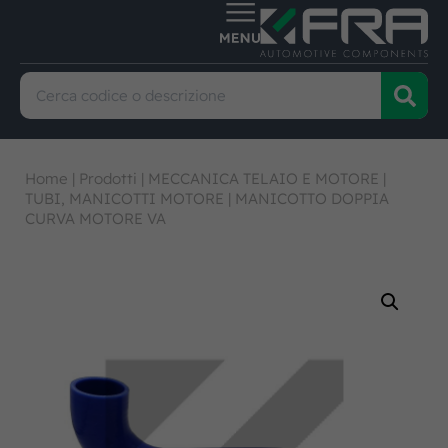
Home
|
Prodotti
|
MECCANICA TELAIO E MOTORE
|
TUBI, MANICOTTI MOTORE
|
MANICOTTO DOPPIA
CURVA MOTORE VA