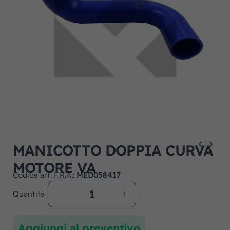
MANICOTTO DOPPIA CURVA
MOTORE VA
Codice art. F.R.A.:
MED058417
Quantità
Aggiungi al preventivo