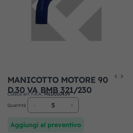
MANICOTTO MOTORE 90
D.30 VA BMB 321/230
Codice art. F.R.A.:
MED010459
Quantità
Aggiungi al preventivo