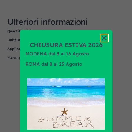
Ulteriori informazioni
Quantità minima
5
Unità di misura
NR
CHIUSURA ESTIVA 2026
Applicazione
MENARINI
MODENA dal 8 al 16 Agosto
Marca prodotto
OEM/OES
ROMA dal 8 al 23 Agosto
Scopri tutti i prodotti