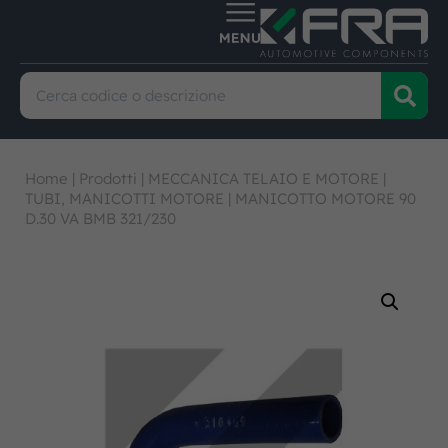
Home
|
Prodotti
|
MECCANICA TELAIO E MOTORE
|
TUBI, MANICOTTI MOTORE
|
MANICOTTO MOTORE 90
D.30 VA BMB 321/230