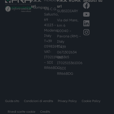
F.R.A.
F.R.A. ROMA
Seguici su
srl
srl
#busknowledge
company
Via C.G.
SUBSIDIARY
Sallustio,
69
Via del Mare,
41123 –
km 6
Modena,
00040 –
Italy
Pavona (RM) –
T+39
Italy
059826951
T +39
VAT-
0671302634
IT02119860365
VAT-
– SDI
IT02515361006
RR66BDG
– SDI
RR66BDG
Guida sito
Condizioni di vendita
Privacy Policy
Cookie Policy
Rivedi scelte cookie
Credits