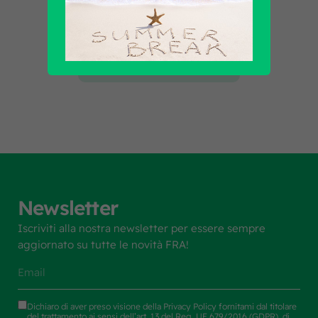
Scopri tutti i prodotti
Newsletter
Iscriviti alla nostra newsletter per essere sempre
aggiornato su tutte le novità FRA!
Dichiaro di aver preso visione della
Privacy Policy
fornitami dal titolare
del trattamento ai sensi dell’art. 13 del Reg. UE 679/2016 (GDPR), di