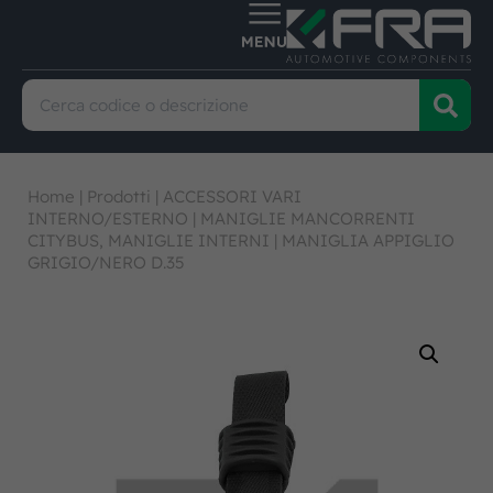
Home
|
Prodotti
|
ACCESSORI VARI
INTERNO/ESTERNO
|
MANIGLIE MANCORRENTI
CITYBUS, MANIGLIE INTERNI
|
MANIGLIA APPIGLIO
GRIGIO/NERO D.35