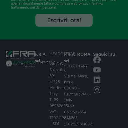
averla integralmente letta e compresa e autorizzo il relativo
trattamento dei dati personali.
Iscriviti ora!
HEADOFFICE
F.R.A.
F.R.A. ROMA
Seguici su
srl
srl
#busknowledge
company
Via C.G.
SUBSIDIARY
Sallustio,
69
Via del Mare,
41123 –
km 6
Modena,
00040 –
Italy
Pavona (RM) –
T+39
Italy
059826951
T +39
VAT-
0671302634
IT02119860365
VAT-
– SDI
IT02515361006