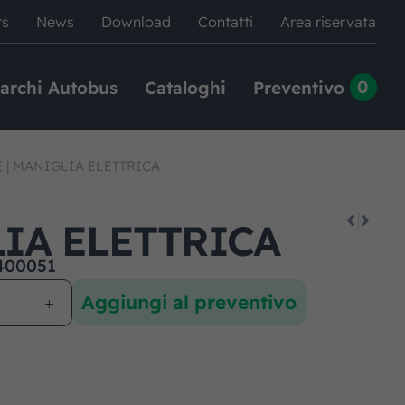
rs
News
Download
Contatti
Area riservata
0
archi Autobus
Cataloghi
Preventivo
E
|
MANIGLIA ELETTRICA
IA ELETTRICA
400051
Aggiungi al preventivo