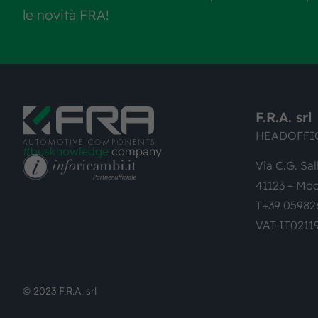
le novità FRA!
F.R.A. srl
HEADOFFI
#busknowledge
company
Via C.G. Sal
41123 – Mod
T+39 05982
VAT-IT0211
© 2023 F.R.A. srl