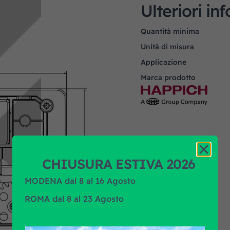
Ulteriori in
Quantità minima
Unità di misura
Applicazione
Marca prodotto
CHIUSURA ESTIVA 2026
MODENA dal 8 al 16 Agosto
ROMA dal 8 al 23 Agosto