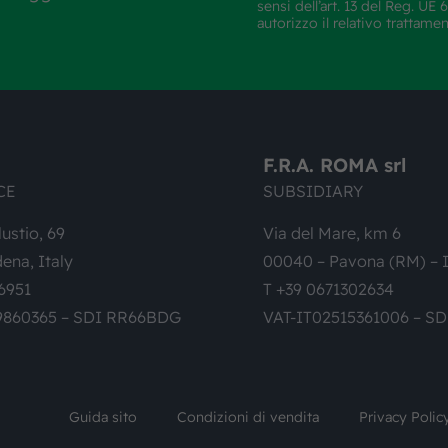
sensi dell’art. 13 del Reg. U
autorizzo il relativo trattame
F.R.A. ROMA srl
CE
SUBSIDIARY
lustio, 69
Via del Mare, km 6
ena, Italy
00040 – Pavona (RM) – I
6951
T +39 0671302634
9860365 – SDI RR66BDG
VAT-IT02515361006 – S
Guida sito
Condizioni di vendita
Privacy Polic