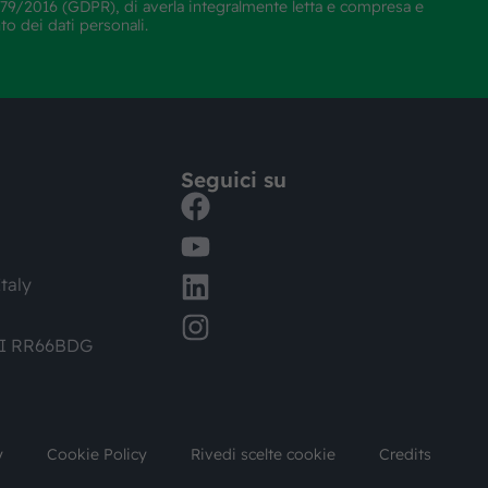
E 679/2016 (GDPR), di averla integralmente letta e compresa e
nto dei dati personali.
Seguici su
taly
DI RR66BDG
y
Cookie Policy
Rivedi scelte cookie
Credits