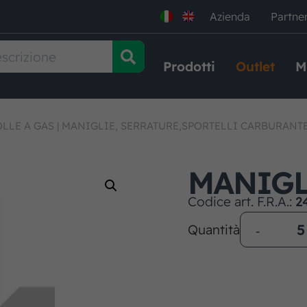
Azienda
Partne
Prodotti
Outlet
M
OLLE A GAS
|
MANIGLIE, SERRATURE,SPORTELLI CARBURANT
MANIGL
Codice art. F.R.A.:
2
Quantità