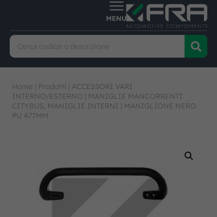
Home
|
Prodotti
|
ACCESSORI VARI
INTERNO/ESTERNO
|
MANIGLIE MANCORRENTI
CITYBUS, MANIGLIE INTERNI
|
MANIGLIONE NERO
PU 477MM