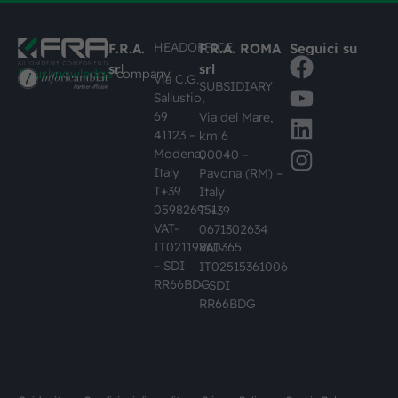
HEADOFFICE
F.R.A.
F.R.A. ROMA
Seguici su
srl
srl
#busknowledge
company
Via C.G.
SUBSIDIARY
Sallustio,
69
Via del Mare,
41123 –
km 6
Modena,
00040 –
Italy
Pavona (RM) –
T+39
Italy
059826951
T +39
VAT-
0671302634
IT02119860365
VAT-
– SDI
IT02515361006
RR66BDG
– SDI
RR66BDG