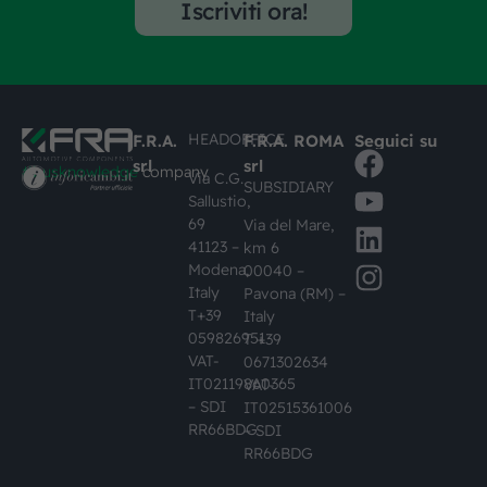
Iscriviti ora!
HEADOFFICE
F.R.A.
F.R.A. ROMA
Seguici su
srl
srl
#busknowledge
company
Via C.G.
SUBSIDIARY
Sallustio,
69
Via del Mare,
41123 –
km 6
Modena,
00040 –
Italy
Pavona (RM) –
T+39
Italy
059826951
T +39
VAT-
0671302634
IT02119860365
VAT-
– SDI
IT02515361006
RR66BDG
– SDI
RR66BDG