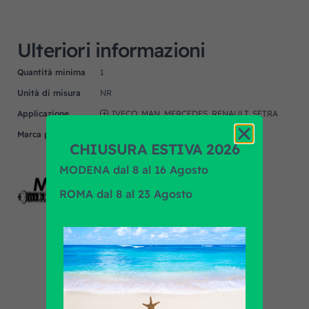
Ulteriori informazioni
Quantità minima
1
Unità di misura
NR
Applicazione
IVECO, MAN, MERCEDES, RENAULT, SETRA
Marca prodotto
MAGNUM
CHIUSURA ESTIVA 2026
MODENA dal 8 al 16 Agosto
ROMA dal 8 al 23 Agosto