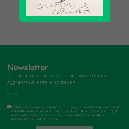
Scopri tutti i prodotti
Newsletter
Iscriviti alla nostra newsletter per essere sempre
aggiornato su tutte le novità FRA!
Dichiaro di aver preso visione della
Privacy Policy
fornitami dal titolare
del trattamento ai sensi dell’art. 13 del Reg. UE 679/2016 (GDPR), di
averla integralmente letta e compresa e autorizzo il relativo
trattamento dei dati personali.