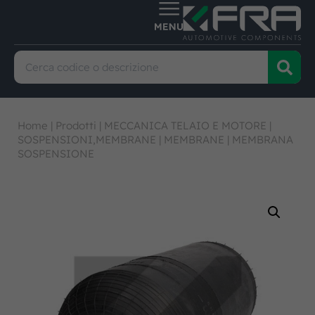
Home
|
Prodotti
|
MECCANICA TELAIO E MOTORE
|
SOSPENSIONI,MEMBRANE
|
MEMBRANE
|
MEMBRANA
SOSPENSIONE