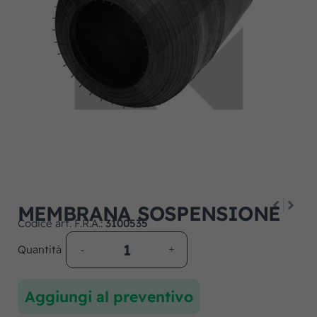
MEMBRANA SOSPENSIONE
Codice art. F.R.A.:
3100535
Quantità
Aggiungi al preventivo