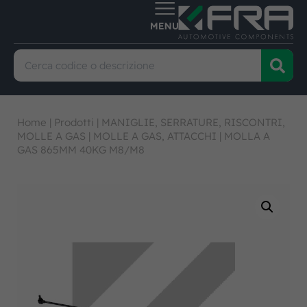
Home
|
Prodotti
|
MANIGLIE, SERRATURE, RISCONTRI,
MOLLE A GAS
|
MOLLE A GAS, ATTACCHI
|
MOLLA A
GAS 865MM 40KG M8/M8