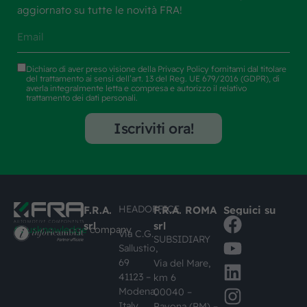
aggiornato su tutte le novità FRA!
Dichiaro di aver preso visione della
Privacy Policy
fornitami dal titolare
del trattamento ai sensi dell’art. 13 del Reg. UE 679/2016 (GDPR), di
averla integralmente letta e compresa e autorizzo il relativo
trattamento dei dati personali.
Iscriviti ora!
HEADOFFICE
F.R.A.
F.R.A. ROMA
Seguici su
srl
srl
#busknowledge
company
Via C.G.
SUBSIDIARY
Sallustio,
69
Via del Mare,
41123 –
km 6
Modena,
00040 –
Italy
Pavona (RM) –