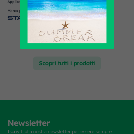
Applicazione
MERCEDES, SETRA
Marca prodotto
STABILUS
Scopri tutti i prodotti
Newsletter
Iscriviti alla nostra newsletter per essere sempre