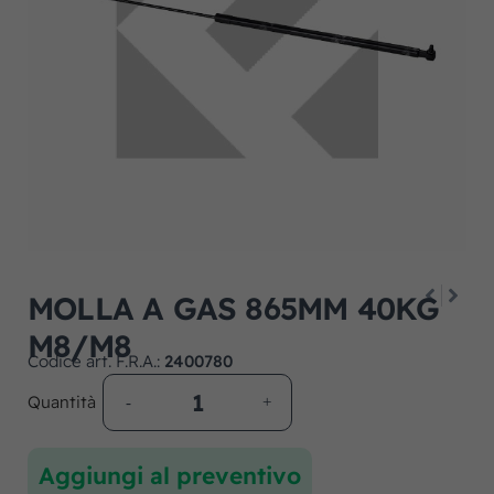
MOLLA A GAS 865MM 40KG
M8/M8
Codice art. F.R.A.:
2400780
Quantità
Aggiungi al preventivo