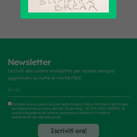
Scopri tutti i prodotti
Newsletter
Iscriviti alla nostra newsletter per essere sempre
aggiornato su tutte le novità FRA!
Dichiaro di aver preso visione della
Privacy Policy
fornitami dal titolare
del trattamento ai sensi dell’art. 13 del Reg. UE 679/2016 (GDPR), di
averla integralmente letta e compresa e autorizzo il relativo
trattamento dei dati personali.
Iscriviti ora!