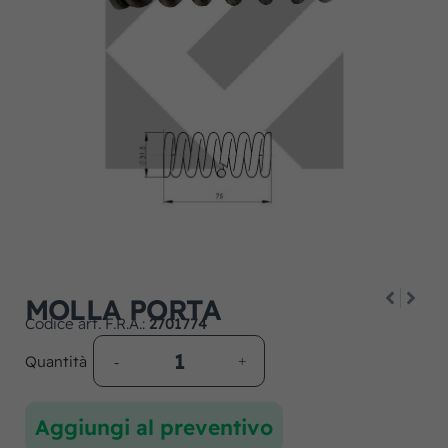
MOLLA PORTA
Codice art. F.R.A.:
2701774
Quantità
Aggiungi al preventivo