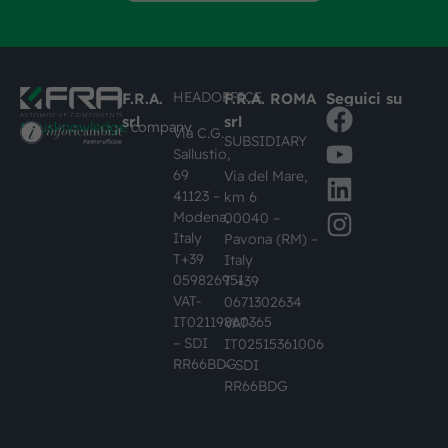
HEADOFFICE
F.R.A.
F.R.A. ROMA
Seguici su
srl
srl
#busknowledge
company
Via C.G.
SUBSIDIARY
Sallustio,
69
Via del Mare,
41123 –
km 6
Modena,
00040 –
Italy
Pavona (RM) –
T+39
Italy
059826951
T +39
VAT-
0671302634
IT02119860365
VAT-
– SDI
IT02515361006
RR66BDG
– SDI
RR66BDG