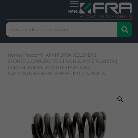
Home
|
Prodotti
|
APRIPORTA ,CILINDRI
SPORTELLI,PRODOTTI DI CONSUMO E PULIZIA
|
CARTER, RAMPE ,MINUTERIA,MICRO
SWITCH,RISCONTRI,PORTE
|
MOLLA PORTA