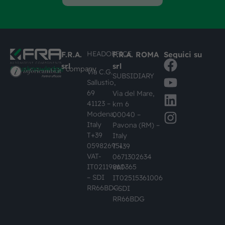
HEADOFFICE
F.R.A.
F.R.A. ROMA
Seguici su
srl
srl
#busknowledge
company
Via C.G.
SUBSIDIARY
Sallustio,
69
Via del Mare,
41123 –
km 6
Modena,
00040 –
Italy
Pavona (RM) –
T+39
Italy
059826951
T +39
VAT-
0671302634
IT02119860365
VAT-
– SDI
IT02515361006
RR66BDG
– SDI
RR66BDG