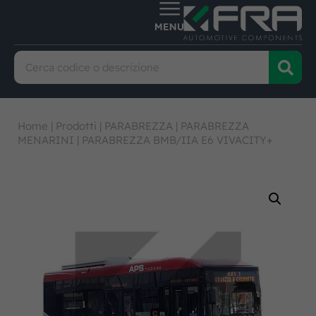
Home
|
Prodotti
|
PARABREZZA
|
PARABREZZA
MENARINI
|
PARABREZZA BMB/IIA E6 VIVACITY+