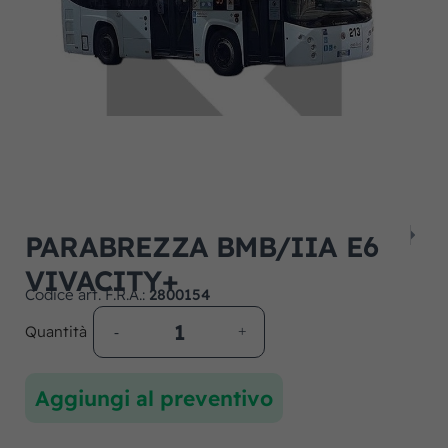
PARABREZZA BMB/IIA E6
VIVACITY+
Codice art. F.R.A.:
2800154
Quantità
Aggiungi al preventivo