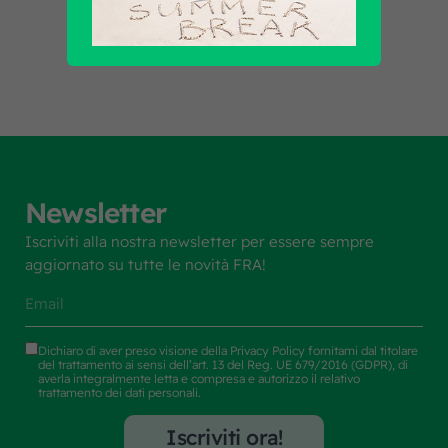
Scopri tutti i prodotti
Newsletter
Iscriviti alla nostra newsletter per essere sempre
aggiornato su tutte le novità FRA!
Dichiaro di aver preso visione della
Privacy Policy
fornitami dal titolare
del trattamento ai sensi dell’art. 13 del Reg. UE 679/2016 (GDPR), di
averla integralmente letta e compresa e autorizzo il relativo
trattamento dei dati personali.
Iscriviti ora!